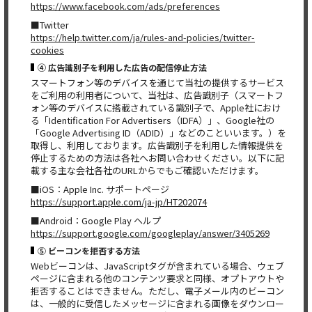
https://www.facebook.com/ads/preferences
■Twitter
https://help.twitter.com/ja/rules-and-policies/twitter-
cookies
④ 広告識別子を利用した広告の配信停止方法
スマートフォン等のデバイスを通じて当社の提供するサービス
をご利用の利用者について、当社は、広告識別子（スマートフ
ォン等のデバイスに搭載されている識別子で、Apple社におけ
る「Identification For Advertisers（IDFA）」、Google社の
「Google Advertising ID（ADID）」などのこといいます。）を
取得し、利用しております。広告識別子を利用した情報提供を
停止するための方法は各社へお問い合わせください。以下に記
載する主な会社各社のURLからでもご確認いただけます。
■iOS：Apple Inc. サポートページ
https://support.apple.com/ja-jp/HT202074
■Android：Google Play ヘルプ
https://support.google.com/googleplay/answer/3405269
⑤ ビーコンを拒否する方法
Webビーコンは、JavaScriptタグが含まれている場合、ウェブ
ページに含まれる他のコンテンツ要求と同様、オプトアウトや
拒否することはできません。ただし、電子メール内のビーコン
は、一般的に受信したメッセージに含まれる画像をダウンロー