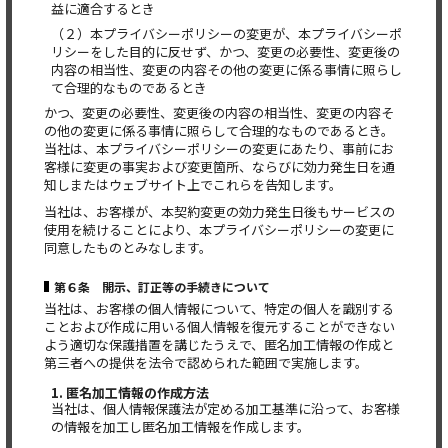
益に適合するとき
（２）本プライバシーポリシーの変更が、本プライバシーポ
リシーをした目的に反せず、かつ、変更の必要性、変更後の
内容の相当性、変更の内容その他の変更に係る事情に照らし
て合理的なものであるとき
かつ、変更の必要性、変更後の内容の相当性、変更の内容そ
の他の変更に係る事情に照らして合理的なものであるとき。
当社は、本プライバシーポリシーの変更にあたり、事前にお
客様に変更の事実および変更箇所、ならびに効力発生日を通
知しまたはウェブサイト上でこれらを告知します。
当社は、お客様が、本契約変更の効力発生日後もサービスの
使用を続けることにより、本プライバシーポリシーの変更に
同意したものとみなします。
第６条 開示、訂正等の手続きについて
当社は、お客様の個人情報について、特定の個人を識別する
ことおよび作成に用いる個人情報を復元することができない
よう適切な保護措置を講じたうえで、匿名加工情報の作成と
第三者への提供を法令で認められた範囲で実施します。
1. 匿名加工情報の作成方法
当社は、個人情報保護法が定める加工基準に沿って、お客様
の情報を加工し匿名加工情報を作成します。