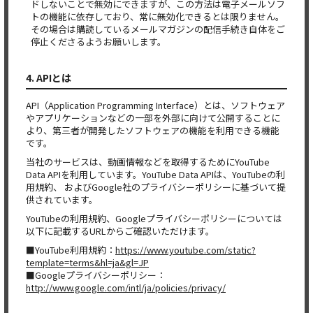
ドしないことで無効にできますが、この方法は電子メールソフ
トの機能に依存しており、常に無効化できるとは限りません。
その場合は購読しているメールマガジンの配信手続き自体をご
停止くださるようお願いします。
4. APIとは
API（Application Programming Interface）とは、ソフトウェア
やアプリケーションなどの一部を外部に向けて公開することに
より、第三者が開発したソフトウェアの機能を利用できる機能
です。
当社のサービスは、動画情報などを取得するためにYouTube
Data APIを利用しています。YouTube Data APIは、YouTubeの利
用規約、 およびGoogle社のプライバシーポリシーに基づいて提
供されています。
YouTubeの利用規約、Googleプライバシーポリシーについては
以下に記載するURLからご確認いただけます。
■YouTube利用規約：
https://www.youtube.com/static?
template=terms&hl=ja&gl=JP
■Googleプライバシーポリシー：
http://www.google.com/intl/ja/policies/privacy/