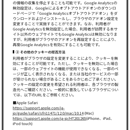
の情報の収集を停止することも可能です。Google Analyticsの
無効設定は、Googleによるオプトアウトアドオンのダウンロ
ードページで「Google Analyticsオプトアウトアドオン」をダ
ウンロードおよびインストールし、ブラウザのアドオン設定を
変更することで実施することができます。なお、利用者が
Google Analyticsを無効設定した場合、利用者が訪問する本サ
イト以外のウェブサイトでもGoogle Analyticsは無効になりま
すが、利用者がブラウザのアドオンを再設定することにより、
再度Google Analyticsを有効にすることも可能です。
② その他のクッキーの拒否方法
利用者がブラウザの設定を変更することにより、クッキーを無
効にすることが可能です。ただし、クッキーを無効にした場合
は、一部のウェブサイトの機能が使用できなくなる、一部のペ
ージが正しく表示されなくなる、または当社のサービスの一部
が受けられない場合があることをあらかじめご了承ください。
クッキーの設定の変更を希望される利用者は、各ブラウザの製
造元へご確認ください。一般的に普及しているブラウザについ
ては、以下のURLをご参照ください。
■Apple Safari
https://support.apple.com/ja-
jp/guide/safari/sfri11471/12.0/mac/10.14
(Mac)
https://support.apple.com/ja-jp/HT201265
(iPhone、iPad、
iPod touch)