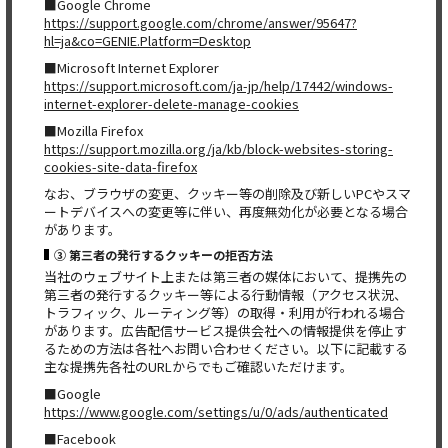
■Google Chrome
https://support.google.com/chrome/answer/95647?
hl=ja&co=GENIE.Platform=Desktop
■Microsoft Internet Explorer
https://support.microsoft.com/ja-jp/help/17442/windows-
internet-explorer-delete-manage-cookies
■Mozilla Firefox
https://support.mozilla.org/ja/kb/block-websites-storing-
cookies-site-data-firefox
なお、ブラウザの変更、クッキー等の削除及び新しいPCやスマ
ートデバイスへの変更等に伴い、再度無効化が必要となる場合
があります。
③ 第三者の発行するクッキーの拒否方法
当社のウェブサイト上または第三者の媒体において、提携先の
第三者の発行するクッキー等による行動情報（アクセス状況、
トラフィック、ルーティング等）の取得・利用が行われる場合
があります。広告配信サービス提供会社への情報提供を停止す
るための方法は各社へお問い合わせください。以下に記載する
主な提携先各社のURLからでもご確認いただけます。
■Google
https://www.google.com/settings/u/0/ads/authenticated
■Facebook