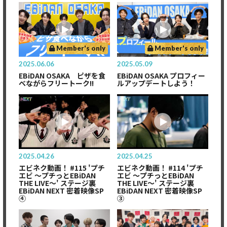
Member's only
Member's only
2025.06.06
2025.05.09
EBiDAN OSAKA ピザを食
EBiDAN OSAKA プロフィー
べながらフリートーク!!
ルアップデートしよう！
2025.04.26
2025.04.25
エビネク動画！ #115 'プチ
エビネク動画！ #114 'プチ
エビ 〜プチっとEBiDAN
エビ 〜プチっとEBiDAN
THE LIVE〜' ステージ裏
THE LIVE〜' ステージ裏
EBiDAN NEXT 密着映像SP
EBiDAN NEXT 密着映像SP
④
③