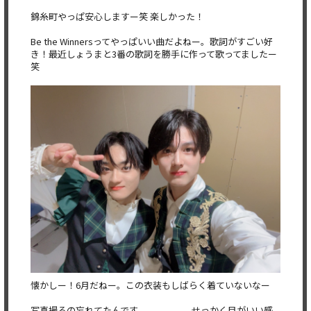
錦糸町やっぱ安心しますー笑 楽しかった！
Be the Winnersってやっぱいい曲だよねー。歌詞がすごい好
き！最近しょうまと3番の歌詞を勝手に作って歌ってましたー
笑
懐かしー！6月だねー。この衣装もしばらく着ていないなー
写真撮るの忘れてたんです、、、、、、せっかく目がいい感