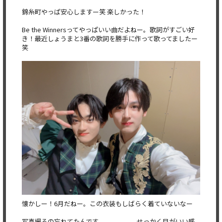
錦糸町やっぱ安心しますー笑 楽しかった！
Be the Winnersってやっぱいい曲だよねー。歌詞がすごい好
き！最近しょうまと3番の歌詞を勝手に作って歌ってましたー
笑
懐かしー！6月だねー。この衣装もしばらく着ていないなー
写真撮るの忘れてたんです、、、、、、せっかく目がいい感