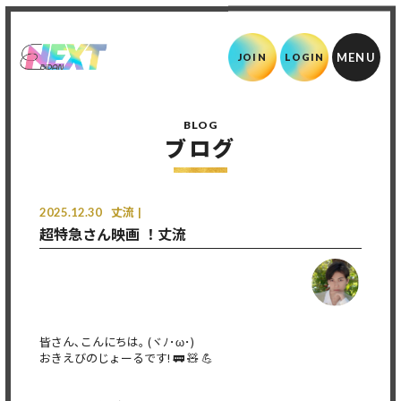
JOIN
LOGIN
BLOG
ブログ
2025.12.30
丈流
超特急さん映画 ！丈流
皆さん､こんにちは｡ (ヾﾉ･ω･)
おきえびのじょーるです! 🚃 🧸 💪