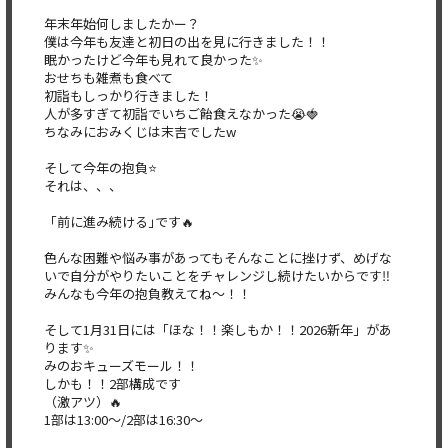
年末年始何しましたかー？
僕は今年も友達と初日の出を見に行きました！！
眠かったけど今年も見れて良かった✨
おせちも雑煮も食べて
初詣もしっかり行きました！
人が多すぎて初詣でいちご飴食えなかった😭🍓
ちなみにおみくじは末吉でしたw
そして今年の抱負⭐️
それは、、、
「前に進み続ける｣です🔥
色んな困難や悩み事があってもそんなことに挫けず、めげな
いで自分がやりたいことをチャレンジし続けたいからです‼️
みんなも今年の抱負教えてね〜！！
そして1月31日には「ほな！！楽しもか！！2026新年」があ
ります✨
みのおキューズモール！！
しかも！！2部構成です
（激アツ）🔥
1部は13:00〜/2部は16:30〜