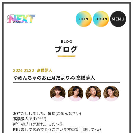
JOIN
LOGIN
BLOG
ブログ
2026.01.20
髙橋夢人
ゆめんちゅのお正月だより🐴 髙橋夢人
お待たせしました、皆様(ごめんなさい)
髙橋夢人です(*^^*)
新年初ブログ遅れました〜💦
明けましておめでとうございます😊笑（許して~w）