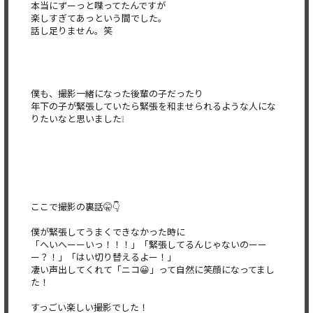
本当にずーっと喋ってたんですが
楽しすぎてあっという間でした。
話し足りません。笑
僕も、撮影一緒になった後輩の子だったり
年下の子が緊張していたら緊張を和ませられるような人にな
りたいなと思いました❕
ここで撮影の裏話🤫👇
僕が緊張してうまくできなかった時に
「へいへーーいっ！！！」「緊張してるんじゃないのーー
ー？！」「はい切り替えるよー！」
凄い声出してくれて「ニコ😀」って自然に笑顔になってまし
た！
すっごい楽しい撮影でした！