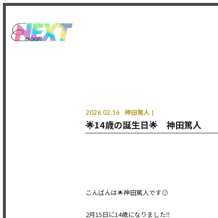
2026.02.16
神田篤人
🌟14歳の誕生日🌟 神田篤人
こんばんは🌟神田篤人です🙂
2月15日に14歳になりました‼️