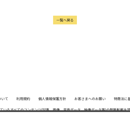
一覧へ戻る
ついて
利用規約
個人情報保護方針
お客さまへのお願い
特商法に
ているすべてのコンテンツ
(記事、画像、音声データ、映像データ等)の無断転載を
© 2026 STARDUST PROMOTION, INC. Powered by
SKIYAKI Inc.