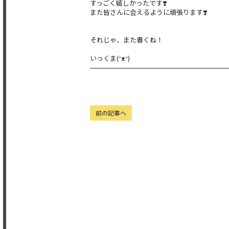
すっごく嬉しかったです❣️
また皆さんに会えるように頑張ります❣️
それじゃ、また書くね！
いっくま(ᵔᴥᵔ)
前の記事へ