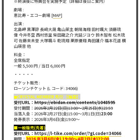
※終演後に特典会を実施予定（詳細は後日ご案内）
劇場 :
恵比寿・エコー劇場 [
MAP
]
出演 :
北島岬 黒澤諒 長﨑大晟 亀山莱主 朝陽海翔 田村颯大 須藤琉
偉 今井冬空 西村悠里 柴田龍之介 光延ジヨウ 鈴木智有 松木琉
可 佐藤来未登 大塚颯斗 乾琉翔 栗原優翔 角田蓮介 福本花道 横
山瑛音 他
料金：
全席指定
一般 5,500 円 / 当日 6,000 円
・・・・・
チケット販売 :
ローソンチケット (L コード: 34066)
◼︎CRYSTAL MEMBER 先行 【抽選】
受付URL：
https://ebidan.com/contents/1048595
受付期間：
2026年2月22日(日)13:00～2月25日(水)23:59
当落入金：2026年2月27日(金)15:00～3月1日(日)
23:00
発券表示：2026年3月6日(金)19:00～
■一般販売(先着)
受付URL：
https://l-tike.com/order/?gLcode=34066​
期間：
2026 年3月6日(金) 19:00〜4月2日(木)22:00