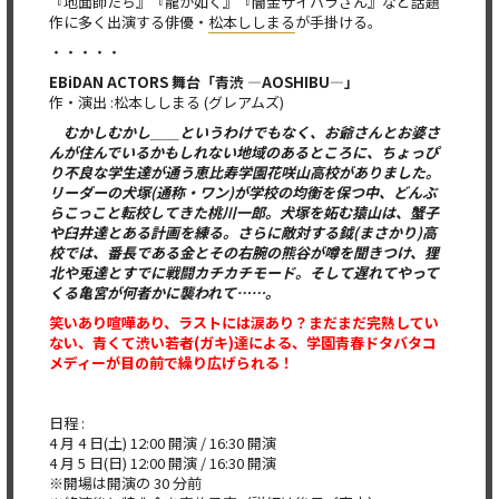
『地面師たち』『龍が如く』『闇金サイハラさん』など話題
作に多く出演する俳優・
松本ししまる
が手掛ける。
・・・・・
EBiDAN ACTORS 舞台「青渋 ―AOSHIBU―」
作・演出 :松本ししまる (グレアムズ)
むかしむかし＿＿というわけでもなく、お爺さんとお婆さ
んが住んでいるかもしれない地域のあるところに、ちょっぴ
り不良な学生達が通う恵比寿学園花咲山高校がありました。
リーダーの犬塚(通称・ワン)が学校の均衡を保つ中、どんぶ
らこっこと転校してきた桃川一郎。犬塚を妬む猿山は、蟹子
や臼井達とある計画を練る。さらに敵対する鉞(まさかり)高
校では、番長である金とその右腕の熊谷が噂を聞きつけ、狸
北や兎達とすでに戦闘カチカチモード。そして遅れてやって
くる亀宮が何者かに襲われて……。
笑いあり喧嘩あり、ラストには涙あり？まだまだ完熟してい
ない、青くて渋い若者(ガキ)達による、学園青春ドタバタコ
メディーが目の前で繰り広げられる！
日程 :
4 月 4 日(土) 12:00 開演 / 16:30 開演
4 月 5 日(日) 12:00 開演 / 16:30 開演
※開場は開演の 30 分前