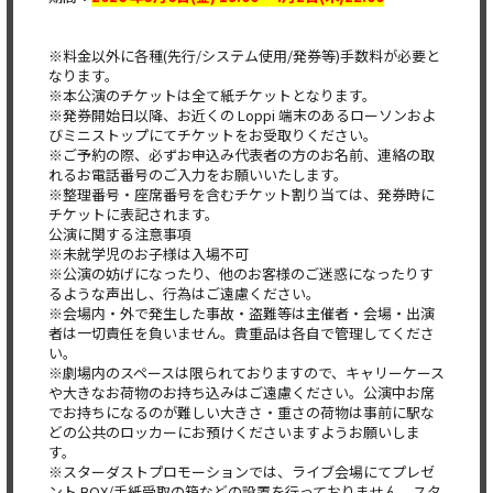
※料金以外に各種(先行/システム使用/発券等)手数料が必要と
なります。
※本公演のチケットは全て紙チケットとなります。
※発券開始日以降、お近くの Loppi 端末のあるローソンおよ
びミニストップにてチケットをお受取りください。
※ご予約の際、必ずお申込み代表者の方のお名前、連絡の取
れるお電話番号のご入力をお願いいたします。
※整理番号・座席番号を含むチケット割り当ては、発券時に
チケットに表記されます。
公演に関する注意事項
※未就学児のお子様は入場不可
※公演の妨げになったり、他のお客様のご迷惑になったりす
るような声出し、行為はご遠慮ください。
※会場内・外で発生した事故・盗難等は主催者・会場・出演
者は一切責任を負いません。貴重品は各自で管理してくださ
い。
※劇場内のスペースは限られておりますので、キャリーケース
や大きなお荷物のお持ち込みはご遠慮ください。公演中お席
でお持ちになるのが難しい大きさ・重さの荷物は事前に駅な
どの公共のロッカーにお預けくださいますようお願いしま
す。
※スターダストプロモーションでは、ライブ会場にてプレゼ
ント BOX/手紙受取の箱などの設置を行っておりません。スタ