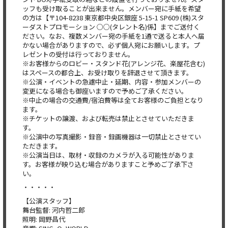
ッフも受け取ることが出来ません。メンバー宛に手紙を希望
の方は【〒104-8238 東京都中央区銀座 5-15-1 SP609 (株)スタ
ーダストプロモーション ○○(タレント名)係】までご送付く
ださい。なお、複数メンバー宛の手紙を1通で送ると本人へ届
かない場合がありますので、必ず個人宛にお願いします。プ
レゼントの受付は行っておりません。
※お客様からのロビー・スタンド花(アレンジ花、楽屋花含む)
はスペースの都合上、お受け取りを辞退させて頂きます。
※公演・イベントの急遽中止・延期、内容・参加メンバーの
変更になる場合も御座いますので予めご了承ください。
※中止の場合の交通費/宿泊費等は全てお客様のご負担となり
ます。
※チケットの譲渡、および転売は禁止とさせていただきま
す。
※公演中の写真撮影・録音・録画機器は一切禁止とさせてい
ただきます。
※公演当日は、取材・収録のカメラが入る可能性がありま
す。お客様が映り込む場合がありますこと予めご了承下さ
い。
・・・・・
【公演スタッフ】
舞台監督: 河内哲二郎
照明: 岡野昌代