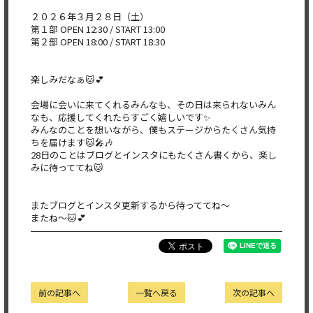
２０２６年３月２８日（土）
第１部 OPEN 12:30 / START 13:00
第２部 OPEN 18:00 / START 18:30
楽しみだなぁ🐱︎💕︎︎
会場に会いに来てくれるみんなも、その日は来られないみん
なも、応援してくれたらすごく嬉しいです✨
みんなのことを想いながら、僕もステージからたくさん気持
ちを届けます🐱🎤🎶
28日のことはブログとインスタにもたくさん書くから、楽し
みに待っててね🐱
またブログとインスタ更新するから待っててね〜
またね〜🐱︎💕︎︎
前の記事へ
一覧へ戻る
次の記事へ