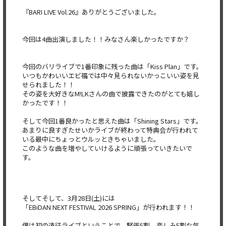
『BARI LIVE Vol.26』ありがとうございました。
今回は4曲出演しました！！みなさん楽しかったですか？
今回のバリライブで1番印象に残った曲は「Kiss Plan」です。
いつもかわいいエビ福では中々見られないかっこいい姿を見
せられました！！
その姿を大好きなM!LKさんの曲で披露できたのがとても嬉し
かったです！！
そして今回1番良かったと思えた曲は「Shining Stars」です。
あまりに良すぎたせいかライブが終わって特典会が行われて
いる最中にちょっとウルッときちゃいました。
このような曲を増やしていけるように頑張っていきたいで
す。
そしてそして、3月28日(土)には
「EBiDAN NEXT FESTIVAL 2026 SPRING」が行われます！！
僕は初の遠征ライブということで、緊張5割、楽しみ5割な気