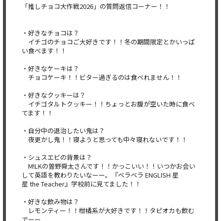
「推しチョコ大作戦2026」の質問返信コーナー！！
・好きなチョコは？
イチゴのチョコご大好きです！！冬の期間限定とかいっぱ
い食べます！！
・好きなケーキは？
チョコケーキ！！ビター過ぎるのは食べれません！！
・好きなクッキーは？
イチゴタルトクッキー！！ちょっとお腹が空いた時に食べ
てます！！
・自分中の退治したい鬼は？
夜更かし鬼！！寝ようと思っても中々寝れないです！！
・シュスエビの背景は？
M!LKの曽野舜太さんです！！かっこいい！！いつかお会い
して英語を教わりたいなーー。『ベラベラ ENGLISH 星
星 the Teacher』学校前に見てました！！
・好きな飲み物は？
レモンティー！！柑橘系が大好きです！！タピオカも飲む
でーー