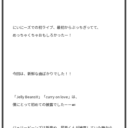
にいにーズでの初ライブ、最初からぶっちぎってて、
めっちゃくちゃおもしろかったー！
今回は、新鮮な曲ばかりでした！！
「Jelly Beans!i!」「curry on love」は、
僕にとって初めての披露でしたーー🍛
ジェリービーンズは新竜や、昇亜くんが披露していた時から