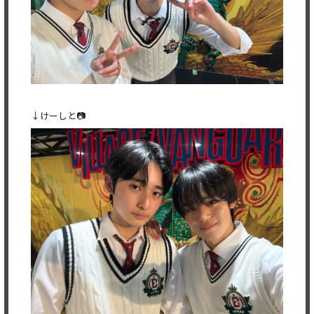
↓けーしと📷