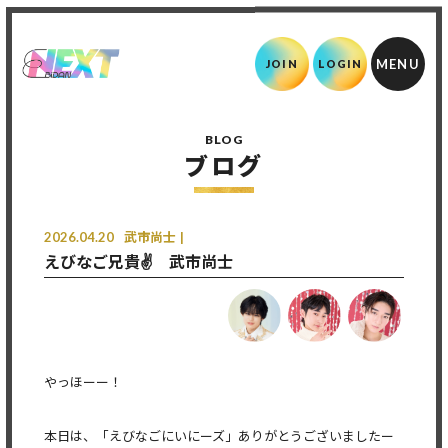
JOIN
LOGIN
BLOG
ブログ
2026.04.20
武市尚士
えびなご兄貴✌️ 武市尚士
やっほーー！
本日は、「えびなごにいにーズ」ありがとうございましたー