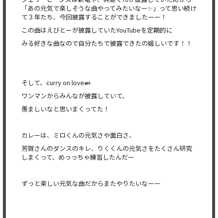
「
あの元気で楽しそうな曲やってみたいなー✨」って思い続け
て３年たち、今回披露することができましたーー！
この曲はえびとーが披露していたYouTubeを定期的に
みる好きな曲なので自分たちで披露できたの嬉しいです！！
そして、curry on love🍛
ワンマンからみんなが披露していて、
羨ましいなと思いまくってた！
カレーは、ミロくんの元気さや面白さ、
芳賀さんのダンスのキレ、
りくくんの元気さをたくさん研究
しまくって、
めっっちゃ練習したんだー
ずっと楽しい元気な曲だからまたやりたいなーー