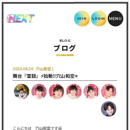
JOIN
LOGIN
BLOG
ブログ
2026.04.24
穴山和空
舞台『雷鼓』⚡️始動‼️穴山和空⭐
こんにちは 穴山和空です😃