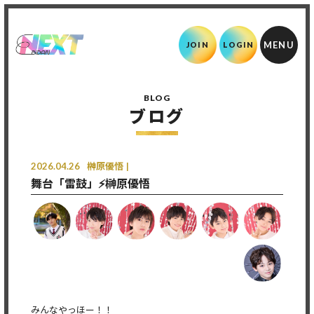
JOIN
LOGIN
BLOG
ブログ
2026.04.26
榊󠄀原優悟
舞台「雷鼓」⚡️榊原優悟
みんなやっほー！！