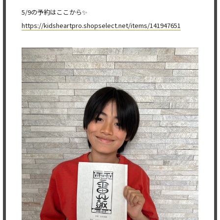
5/9の予約はここから✨
https://kidsheartpro.shopselect.net/items/141947651