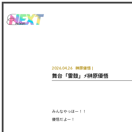
2026.04.26
榊󠄀原優悟
舞台「雷鼓」⚡️榊原優悟
みんなやっほー！！
優悟だよー！