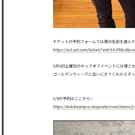
チケットの予約フォームでは僕の名前を選んで
https://act-pit.com/ticket/?eid=1AJft8cd&
5月9日土曜日のキックオフイベントには僕と
ゴールデンウィークに会いにきてくれたらすっ
5/9の予約はここから✨
https://kidsheartpro.shopselect.net/items/