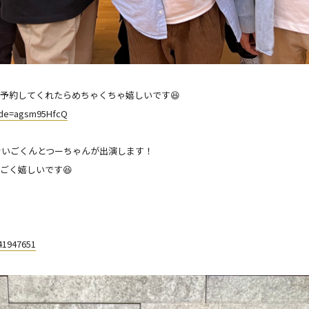
予約してくれたらめちゃくちゃ嬉しいです😆
code=agsm95HfcQ
せいごくんとつーちゃんが出演します！
ごく嬉しいです😆
141947651