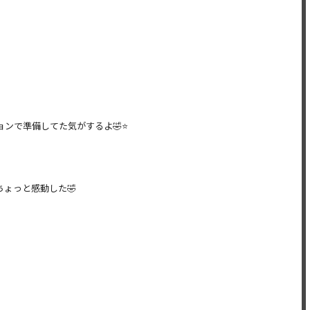
で準備してた気がするよ🤣⭐️
ょっと感動した🤣