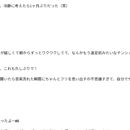
、冷静に考えたら1ヶ月ぶりだった（笑）
が嬉しくて朝からずっとワクワクしてて、なんかもう遠足前みたいなテンション
ど、これも久しぶりで！
聞いたら音楽流れた瞬間にちゃんとフリを思い出すの不思議すぎて、自分でち
ったよー📸