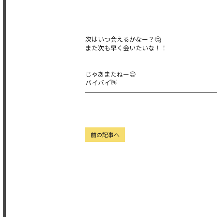
次はいつ会えるかなー？🤔
また次も早く会いたいな！！
じゃあまたねー😊
バイバイ👋
前の記事へ