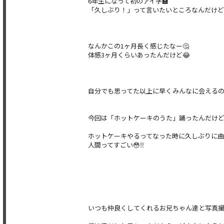
6年生になって初のアイ学🏫
「久しぶり！」って言いたいところなんだけど
なんかこの1ヶ月長く感じたなー🤔
体感3ヶ月くらいあったんだけど😂
自分でも思ってた以上に早くみんなに会えるの
今回は「ホットケーキのうた」踊ったんだけ
ホットケーキやるってなった時に久しぶりに曲
人間ってすごい😳‼️
いつも仲良くしてくれるお兄ちゃん達と写真撮