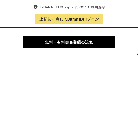
EBiDAN NEXT オフィシャルサイト 利用規約
上記に同意してBitfan IDログイン
無料・有料会員登録の流れ