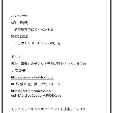
お知らせ📢
5月17日(日)
名古屋市内にてイベント🎤
5月31日(日)
「チュウモリ THE LIVE vol.08」🕺
そして
舞台「雷鼓」のチケット予約が開始されています🎫
↓ 雷鼓HP
https://www.raiko-khp.com/
🎟️「穴山和空」扱い予約フォーム
https://act-pit.com/ticket/?
eid=1AJft8cd&code=yrF6DEKzae
そしてそしてキックオフイベントも決定してます‼️