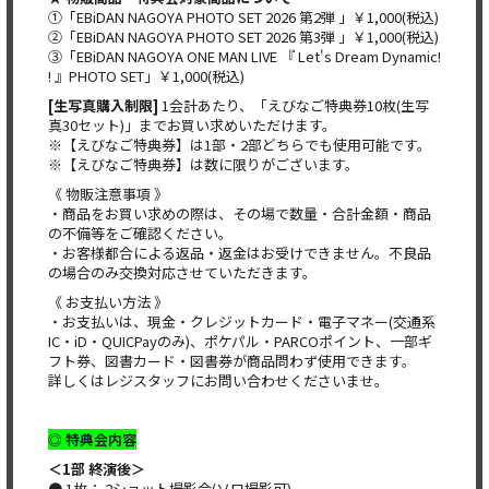
①「EBiDAN NAGOYA PHOTO SET 2026 第2弾 」￥1,000(税込)
②「EBiDAN NAGOYA PHOTO SET 2026 第3弾 」￥1,000(税込)
③「EBiDAN NAGOYA ONE MAN LIVE 『 Let's Dream Dynamic!
! 』PHOTO SET」￥1,000(税込)
[生写真購入制限]
1会計あたり、「えびなご特典券10枚(生写
真30セット)」までお買い求めいただけます。
※【えびなご特典券】は1部・2部どちらでも使用可能です。
※【えびなご特典券】は数に限りがございます。
《 物販注意事項 》
・商品をお買い求めの際は、その場で数量・合計金額・商品
の不備等をご確認ください。
・お客様都合による返品・返金はお受けできません。不良品
の場合のみ交換対応させていただきます。
《 お支払い方法 》
・お支払いは、現金・クレジットカード・電子マネー(交通系
IC・iD・QUICPayのみ)、ポケパル・PARCOポイント、一部ギ
フト券、図書カード・図書券が商品問わず使用できます。
詳しくはレジスタッフにお問い合わせくださいませ。
◎ 特典会内容
＜1部 終演後＞
● 1枚： 2ショット撮影会(ソロ撮影可)