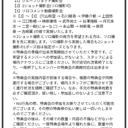
【1】グループショット撮影会
【2】2ショット撮影会(ソロ撮影可)
【3】ソロコメント動画撮影会
※【2】～【3】 (穴山和空 → 石川綾眞 → 伊藤介都 → 上田悠
斗 → 江口勢梧 → 榊原優悟 → 武市尚士 → 谷澤翔麻 → 月花圭
志 → 二宮一樹(にゅーなご) → 永山賢 → 林新竜 → 原昇
亜 → 吉﨑翼 )の順で実施いたします。
※2ショット撮影とソロ撮影の両方を希望される方は、ソロ撮
影を先に実施します。ソロ撮影から実施した場合も2ショット
撮影の1ポーズ目は指定ポーズとなります。
※特典会の準備が出来次第開始させていただく予定です。ご
希望するメンバーへの参加逃しがないよう、スタッフによる
場内アナウンスにご注意ください。列が途切れ次第終了とな
り、一度終了したメンバーの特典会の再開対応は出来ませ
ん。
※特典会の実施内容が前後する場合や、複数の特典会が同時
進行する場合がございます。場内スタッフがご案内させて頂
く進行状況を随時ご確認下さい。なお、手元の特典券枚数を
必ずご確認頂き、使い残し・参加逃しのないようご注意下さ
い。
・NG行為の際、特典会の参加をお断りさせていただく可能性
がございます。その際の特典券の払い戻しは一切いたしませ
んのでご了承ください。
・特典会の後は、その場での数量・内容の不備などがないか
ご確認ください。一度特典会場所より離れた後に、数量や内