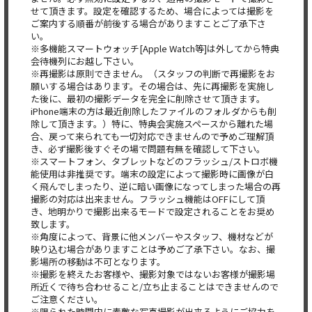
せて頂きます。設定を確認するため、場合によっては撮影を
ご案内する順番が前後する場合がありますことご了承下さ
い。
※多機能スマートウォッチ[Apple Watch等]は外してから特典
会待機列にお越し下さい。
※再撮影は原則できません。（スタッフの判断で再撮影をお
願いする場合はあります。その場合は、先に再撮影を実施し
た後に、最初の撮影データを完全に削除させて頂きます。
iPhone端末の方は最近削除したファイルのフォルダからも削
除して頂きます。）特に、特典会実施スペースから離れた場
合、戻って来られても一切対応できませんので予めご理解頂
き、必ず撮影後すぐその場で問題有無を確認して下さい。
※スマートフォン、タブレットなどのフラッシュ/ストロボ機
能使用は非推奨です。端末の設定によって撮影時に画像が白
く飛んでしまったり、逆に暗い画像になってしまった場合の再
撮影の対応は出来ません。フラッシュ機能はOFFにして頂
き、地明かりで撮影出来るモードで設定されることをお奨め
致します。
※角度によって、背景に他メンバーやスタッフ、機材などが
映り込む場合がありますことは予めご了承下さい。なお、撮
影場所の移動は不可となります。
※撮影を終えたお客様や、撮影対象ではないお客様が撮影場
所近くで待ち合わせること/立ち止まることはできませんので
ご注意ください。
※限られた時間内に素敵な写真撮影が出来るようにご協力を