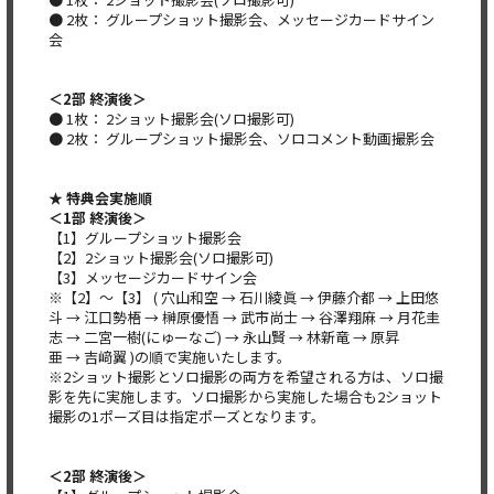
● 2枚： グループショット撮影会、メッセージカードサイン
会
＜2部 終演後＞
● 1枚： 2ショット撮影会(ソロ撮影可)
● 2枚： グループショット撮影会、ソロコメント動画撮影会
★ 特典会実施順
＜1部 終演後＞
【1】グループショット撮影会
【2】2ショット撮影会(ソロ撮影可)
【3】メッセージカードサイン会
※【2】～【3】 ( 穴山和空 → 石川綾眞 → 伊藤介都 → 上田悠
斗 → 江口勢梧 → 榊原優悟 → 武市尚士 → 谷澤翔麻 → 月花圭
志 → 二宮一樹(にゅーなご) → 永山賢 → 林新竜 → 原昇
亜 → 吉﨑翼 )の順で実施いたします。
※2ショット撮影とソロ撮影の両方を希望される方は、ソロ撮
影を先に実施します。ソロ撮影から実施した場合も2ショット
撮影の1ポーズ目は指定ポーズとなります。
＜2部 終演後＞