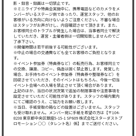
影・録音・録画は一切禁止です。
※ミニライブや特典会実施中に、携帯電話などのカメラをメ
ンバーがいるステージ側であったり、運営スタッフ、他のお
客様がいる方向に向けないようご注意ください。不審な場合
はスタッフがお声がけし、内容確認させて頂きます。また、
お客様同士のトラブルが発生した場合は、当事者同士で解決
していただき、運営・主催者側は一切関知致しませんのでご
了承下さい。
※開催時間は若干前後する可能性がございます。
※中止の場合の交通費なども全てお客様のご負担となりま
す。
※イベント参加券（特典券など）の転売行為、お客様同士で
の交換、譲渡、コピー、偽造は固く禁止致します。発覚した
場合、お手持ちのイベント参加券（特典券や整理券など）を
回収させていただき、そのイベントはもちろん、今後一切当
イベント会場への入場を禁止させて頂く場合があります。
上記のほか、当日の状況次第で追加の制限事項や注意事項を
設定させていただく可能性があります。スタッフの場内案内
にてご確認のうえ、ご協力をお願い致します。
※当日、手紙受取の箱などの設置はございません。スタッフ
も受け取れません。メンバー宛に手紙を希望の方は【〒104-
8238 東京都中央区銀座5-15-1 SP609 株式会社スターダストプ
ロモーション ○○（タレント名）係】までご送付ください。