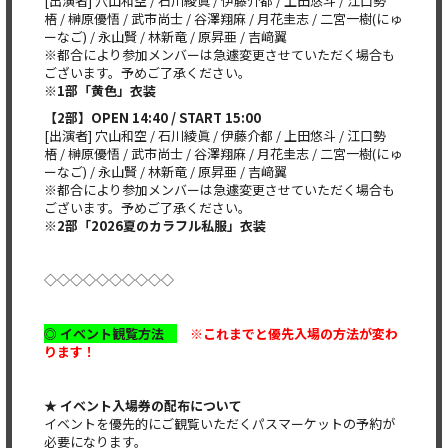
[出演者] 穴山和空 / 石川綾眞 / 伊藤介都 / 上田悠斗 / 江口勢
梧 / 榊原優悟 / 武市尚士 / 谷澤翔麻 / 月花圭志 / 二宮一樹(にゅ
ーなご) / 永山賢 / 林新竜 / 原昇亜 / 吉﨑翼
※都合により参加メンバーは急遽変更させていただく場合も
ございます。予めご了承ください。
※1部「黄色」衣装
【2部】OPEN 14:40 / START 15:00
[出演者] 穴山和空 / 石川綾眞 / 伊藤介都 / 上田悠斗 / 江口勢
梧 / 榊原優悟 / 武市尚士 / 谷澤翔麻 / 月花圭志 / 二宮一樹(にゅ
ーなご) / 永山賢 / 林新竜 / 原昇亜 / 吉﨑翼
※都合により参加メンバーは急遽変更させていただく場合も
ございます。予めご了承ください。
※2部「2026夏のカラフル私服」衣装
◇◇◇◇◇◇◇◇◇◇
◎ イベント観覧方法
※これまでと優先入場の方法が変わ
ります！
★ イベント入場券の配布について
イベントを優先的にご観覧いただくパスマーケットの予約が
必要になります。