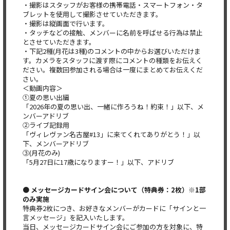
・撮影はスタッフがお客様の携帯電話・スマートフォン・タ
ブレットを使用して撮影させていただきます。
・撮影は縦画面で行います。
・タッチなどの接触、メンバーに名前を呼ばせる行為は禁止
とさせていただきます。
・下記2種(月花は3種)のコメントの中からお選びいただけま
す。カメラをスタッフに渡す際にコメントの種類をお伝えく
ださい。複数回参加される場合は一度にまとめてお伝えくだ
さい。
＜動画内容＞
①夏の思い出編
「2026年の夏の思い出、一緒に作ろうね！約束！」以下、メ
ンバーアドリブ
②ライブ記録用
「ヴィレヴァン名古屋#13」に来てくれてありがとう！」以
下、メンバーアドリブ
③(月花のみ)
「5月27日に17歳になりますー！」以下、アドリブ
● メッセージカードサイン会について（特典券：2枚）※1部
のみ実施
特典券2枚につき、お好きなメンバーがカードに「サインと一
言メッセージ」を記入いたします。
当日、メッセージカードサイン会にご参加の方を対象に、特