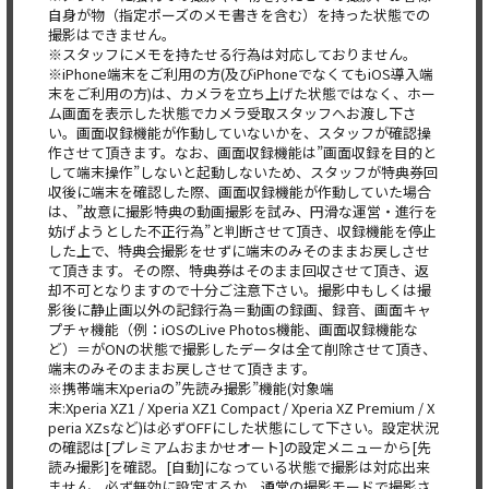
自身が物（指定ポーズのメモ書きを含む）を持った状態での
撮影はできません。
※スタッフにメモを持たせる行為は対応しておりません。
※iPhone端末をご利用の方(及びiPhoneでなくてもiOS導入端
末をご利用の方)は、カメラを立ち上げた状態ではなく、ホー
ム画面を表示した状態でカメラ受取スタッフへお渡し下さ
い。画面収録機能が作動していないかを、スタッフが確認操
作させて頂きます。なお、画面収録機能は”画面収録を目的と
して端末操作”しないと起動しないため、スタッフが特典券回
収後に端末を確認した際、画面収録機能が作動していた場合
は、”故意に撮影特典の動画撮影を試み、円滑な運営・進行を
妨げようとした不正行為”と判断させて頂き、収録機能を停止
した上で、特典会撮影をせずに端末のみそのままお戻しさせ
て頂きます。その際、特典券はそのまま回収させて頂き、返
却不可となりますので十分ご注意下さい。撮影中もしくは撮
影後に静止画以外の記録行為＝動画の録画、録音、画面キャ
プチャ機能（例：iOSのLive Photos機能、画面収録機能な
ど）＝がONの状態で撮影したデータは全て削除させて頂き、
端末のみそのままお戻しさせて頂きます。
※携帯端末Xperiaの”先読み撮影”機能(対象端
末:Xperia XZ1 / Xperia XZ1 Compact / Xperia XZ Premium / X
peria XZsなど)は必ずOFFにした状態にして下さい。設定状況
の確認は[プレミアムおまかせオート]の設定メニューから[先
読み撮影]を確認。[自動]になっている状態で撮影は対応出来
ません。必ず無効に設定するか、通常の撮影モードで撮影さ