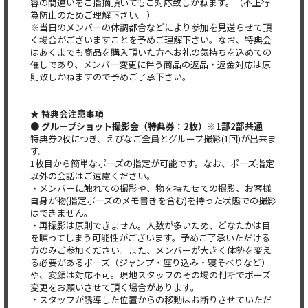
容の間違いをご指摘頂いてもご対応致しかねます。（不正行
為防止のためご理解下さい。）
※当日のメンバーの体調都合などにより参加を見送らせて頂
く場合がございますことを予めご理解下さい。なお、特典会
はあくまでも商品を購入頂いた方へお礼の気持ちを込めての
催しであり、メンバー変更に伴う商品の返品・返金対応は原
則致しかねますので予めご了承下さい。
★ 特典会注意事項
● グループショット撮影会（特典券：2枚）※1部2部共通
特典券2枚につき、えびなご全員とグループ撮影(1回)が出来ま
す。
1枚目から簡単なポーズの指定が可能です。なお、ポーズ指定
以外の会話はご遠慮ください。
・メンバーに触れての撮影や、物を持たせての撮影、お客様
自身が物(指定ポーズのメモ書きを含む)を持った状態での撮影
はできません。
・再撮影は原則できません。人数が多いため、どなたかは目
を瞑ってしまう可能性がございます。予めご了承いただける
方のみご参加ください。また、メンバーが大きく体勢を変え
る必要があるポーズ（ジャンプ・座り込み・寝そべりなど）
や、変顔は対応不可。現地スタッフのその場の判断でポーズ
変更をお願いさせて頂く場合があります。
・スタッフが誘導した位置からの移動はお断りさせていただ