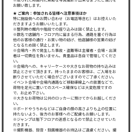
お願い致します。
★ ご案内：参加される皆様へ注意事項ほか
特に施設側へのお問い合わせ（お電話等含む）はお控えいた
だきますようお願いいたします。
※整列時の館内や階段での座り込みは固く禁止します。
※数名で店舗内・フロア内に留まる行為、通路を塞ぐ行為は
他のお客様の通行・お買い物の妨げ、他店舗様の営業の妨げ
となるため固く禁止します。
※会場内・外で発生した事故・盗難等は主催者・会場・出演
者は一切責任を負いません。貴重品は各自で管理してくださ
い。
※会場内への、キャリーケースや大きなお荷物の持ち込みは
禁止とさせて頂きます。持ったままのお客様は、ご入場をお
断りさせていただく場合がございますのでご了承ください。
イベント会場や会場内通路など移動導線上への放置などで、
荷物を足元に置いてのスペース確保などは大変危険ですの
で、お止め下さい。
※大きなお荷物は公共のロッカーに預けてからお越しくださ
い。
※ボードやうちわなどはご自身の顔の高さよりも上の位置に
持たないよう、後方のお客様へのご配慮もお願いします。
※ジャンプは階下フロアの迷惑となるので禁止とさせていた
だきます。
※撮影機器、録音・録画機器のお持込はご遠慮ください。撮