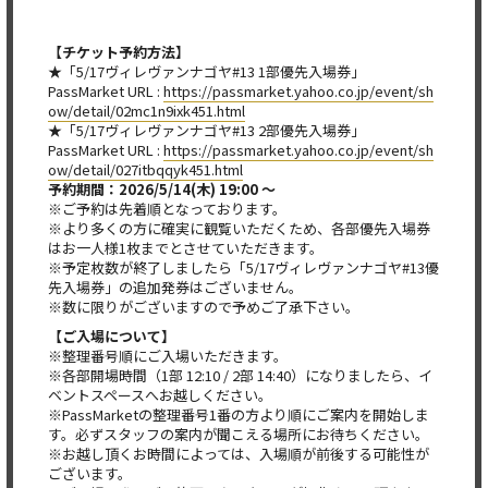
【チケット予約方法】
★「5/17ヴィレヴァンナゴヤ#13 1部優先入場券」
PassMarket URL :
https://passmarket.yahoo.co.jp/event/sh
ow/detail/02mc1n9ixk451.html
★「5/17ヴィレヴァンナゴヤ#13 2部優先入場券」
PassMarket URL :
https://passmarket.yahoo.co.jp/event/sh
ow/detail/027itbqqyk451.html
予約期間：2026/5/14(木) 19:00 ～
※ご予約は先着順となっております。
※より多くの方に確実に観覧いただくため、各部優先入場券
はお一人様1枚までとさせていただきます。
※予定枚数が終了しましたら「5/17ヴィレヴァンナゴヤ#13優
先入場券」の追加発券はございません。
※数に限りがございますので予めご了承下さい。
【ご入場について】
※整理番号順にご入場いただきます。
※各部開場時間（1部 12:10 / 2部 14:40）になりましたら、イ
ベントスペースへお越しください。
※PassMarketの整理番号1番の方より順にご案内を開始しま
す。必ずスタッフの案内が聞こえる場所にお待ちください。
※お越し頂くお時間によっては、入場順が前後する可能性が
ございます。