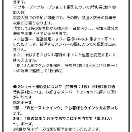
きます。
▽ グループ×グループショット撮影について(特典券2枚×参
加人数)
複数人数での参加が可能です。その際、参加人数分の特典券
枚数が必要となります。
代表して1名のお客様から端末を一台お借りし、参加人数分の
撮影を実施させていただきます。
立ち位置は、運営指定によりお客様は中央に集まって寄って
いただきます。希望するメンバーの間に入っての撮影は出来
ません。
また、撮影するたびにお客様の中で立ち位置を変更すること
はできません。
（例：3人組でグルグル撮影＝特典券2枚×3人分 合計6枚 → 1
つの端末で連続して3枚撮影）
● 2ショット撮影会について（特典券：1枚）※1部2部共通
特典券1枚につき、お好きなメンバーと2ショット撮影（1回）
が可能です。
指定ポーズ
1部：「Wピース＋ウインク」※お客様もウインクをお願いし
ます。
2部：「夏の始まり 片手でおでこに手を当てて「まぶしい
～」ポーズ」
2枚目以降はポーズ指定を解除させていただきます。