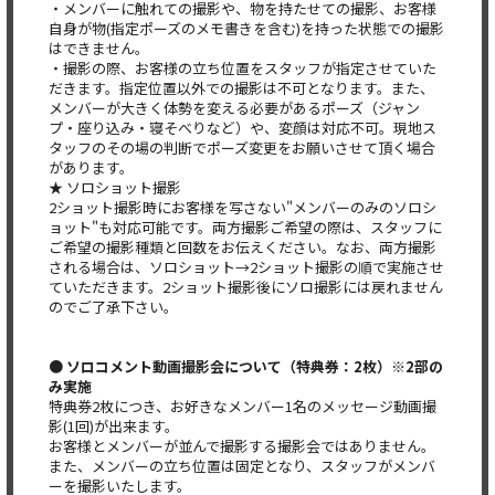
・メンバーに触れての撮影や、物を持たせての撮影、お客様
自身が物(指定ポーズのメモ書きを含む)を持った状態での撮影
はできません。
・撮影の際、お客様の立ち位置をスタッフが指定させていた
だきます。指定位置以外での撮影は不可となります。また、
メンバーが大きく体勢を変える必要があるポーズ（ジャン
プ・座り込み・寝そべりなど）や、変顔は対応不可。現地ス
タッフのその場の判断でポーズ変更をお願いさせて頂く場合
があります。
★ ソロショット撮影
2ショット撮影時にお客様を写さない"メンバーのみのソロシ
ョット"も対応可能です。両方撮影ご希望の際は、スタッフに
ご希望の撮影種類と回数をお伝えください。なお、両方撮影
される場合は、ソロショット→2ショット撮影の順で実施させ
ていただきます。2ショット撮影後にソロ撮影には戻れません
のでご了承下さい。
● ソロコメント動画撮影会について（特典券：2枚）※2部の
み実施
特典券2枚につき、お好きなメンバー1名のメッセージ動画撮
影(1回)が出来ます。
お客様とメンバーが並んで撮影する撮影会ではありません。
また、メンバーの立ち位置は固定となり、スタッフがメンバ
ーを撮影いたします。