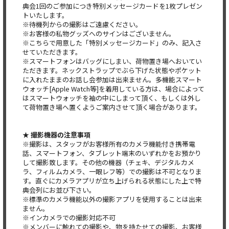
典会1回のご参加につき特別メッセージカードを1枚プレゼン
トいたします。
※待機列からの撮影はご遠慮ください。
※お客様の私物グッズへのサインはございません。
※こちらで用意した「特別メッセージカード」のみ、記入さ
せていただきます。
※スマートフォンはバッグにしまい、荷物置き場へおいてい
ただきます。ネックストラップでぶら下げた状態やポケット
に入れたままのお話し会参加は出来ません。多機能スマート
ウォッチ[Apple Watch等]を着用している方は、場合によって
はスマートウォッチを袖の中にしまって頂く、もしくは外し
て荷物置き場へ置くようご案内させて頂く場合があります。
★ 撮影機器の注意事項
※撮影は、スタッフがお客様所有のカメラ機能付き携帯電
話、スマートフォン、タブレット端末のいずれかをお預かり
して撮影致します。その他の機器（チェキ、デジタルカメ
ラ、フィルムカメラ、一眼レフ等）での撮影は不可となりま
す。直ぐにカメラアプリが立ち上げられる状態にした上で特
典会列にお並び下さい。
※標準のカメラ機能以外の撮影アプリを使用することは出来
ません。
※インカメラでの撮影対応不可
※メンバーに触れての撮影や、物を持たせての撮影、お客様