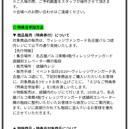
※ご入場の際、ご予約画面をスタッフが操作させて頂きま
す。
※会場へのお問い合わせはご遠慮ください。
◎ 特典会参加方法
▼ 商品販売（特典券付）について
対象商品の販売は、ヴィレッジヴァンガード名古屋パルコ店
内レジにて以下の通り実施いたします。
【先行物販】
・集合場所： 名古屋パルコ東館4階ヴィレッジヴァンガード
店舗前エレベーター横の階段
・販売場所： 店舗内レジ
・販売手順： イベント当日10:10～ヴィレッジヴァンガード名
古屋パルコ店にて、下記対象商品をご購入いただいたお客様
に、対象商品を3セットお買い上げごとに、「えびなご特典券
（特典会参加券）」を1枚お渡しいたします。
※物販販売は、店舗内のレジにて行います。10:05より、名古
屋パルコ東館4階ヴィレッジヴァンガード店舗前エレベーター
横の階段に整列いただいたお客様から順次レジにご案内致し
ます。レジに直接行かれても階段に並んでいるお客様を優先
にさせていただきます。
★ 物販商品・特典会対象商品について