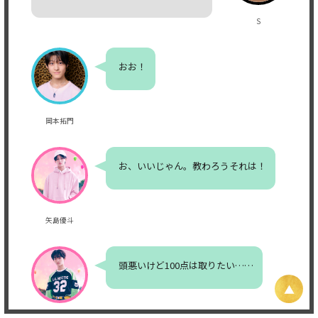
S
おお！
岡本拓門
お、いいじゃん。教わろうそれは！
矢島優斗
頭悪いけど100点は取りたい……