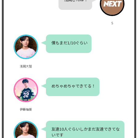
S
僕もまだ1/10ぐらい
浅岡大智
めちゃめちゃできてる！
伊藤柚葵
友達10人ぐらいしかまだ友達できてな
いです