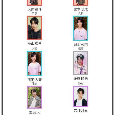
大野 遥斗
宮本 琉成
東京
大阪
横山 瑛音
岡本 拓門
大阪
福岡
後藤 陽向
浅岡 大智
沖縄
沖縄
吉井 悠真
宮良 大