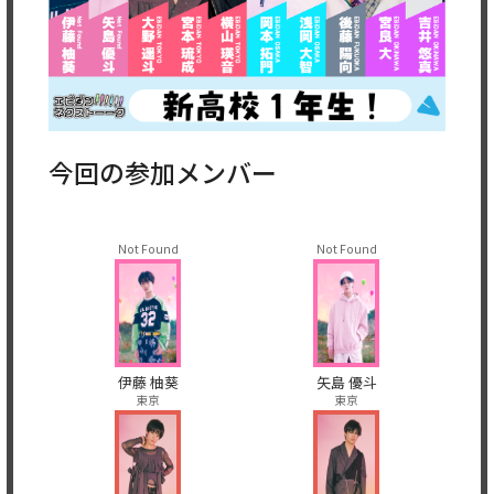
今回の参加メンバー
Not Found
Not Found
伊藤 柚葵
矢島 優斗
東京
東京