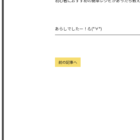
初心者におすすめの簡単レシピがあったら教
あらしでしたー！💪(°∀°)
前の記事へ