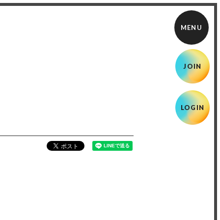
JOIN
LOGIN
！