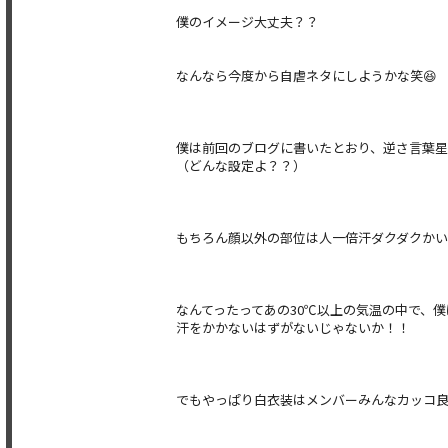
僕のイメージ大丈夫？？
なんなら今度から自虐ネタにしようかな笑😆
僕は前回のブログに書いたとおり、逆さ言葉星
（どんな設定よ？？）
もちろん顔以外の部位は人一倍汗ダクダクかいて
なんてったってあの30℃以上の気温の中で、
汗をかかないはずがないじゃないか！！
でもやっぱり白衣装はメンバーみんなカッコ良か