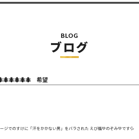
BLOG
ブログ
🐜🐜🐜🐜🐜 希望
ジでのすけに「汗をかかない男」をバラされた えび福💚のぞみ💚です💦