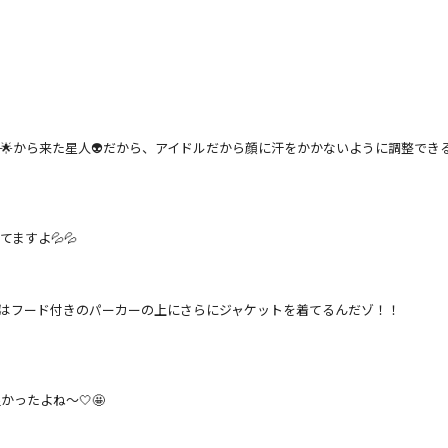
から来た星人👽だから、アイドルだから顔に汗をかかないように調整できる
ますよ💦💦
僕はフード付きのパーカーの上にさらにジャケットを着てるんだゾ！！
ったよね〜🤍🤩