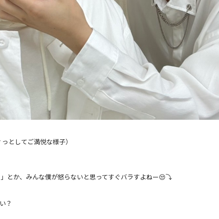
ィっとしてご満悦な様子）
」とか、みんな僕が怒らないと思ってすぐバラすよねー😒⤵️
い？