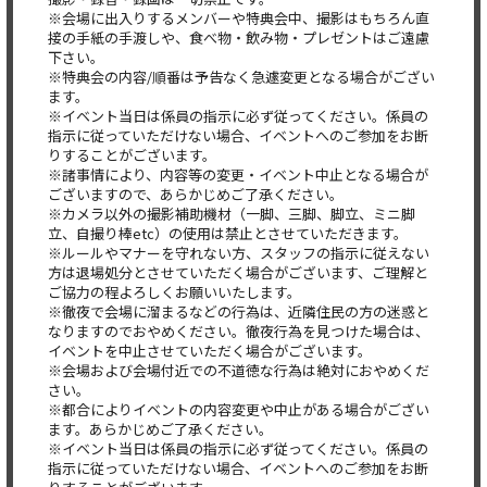
※会場に出入りするメンバーや特典会中、撮影はもちろん直
接の手紙の手渡しや、食べ物・飲み物・プレゼントはご遠慮
下さい。
※特典会の内容/順番は予告なく急遽変更となる場合がござい
ます。
※イベント当日は係員の指示に必ず従ってください。係員の
指示に従っていただけない場合、イベントへのご参加をお断
りすることがございます。
※諸事情により、内容等の変更・イベント中止となる場合が
ございますので、あらかじめご了承ください。
※カメラ以外の撮影補助機材（一脚、三脚、脚立、ミニ脚
立、自撮り棒etc）の使用は禁止とさせていただきます。
※ルールやマナーを守れない方、スタッフの指示に従えない
方は退場処分とさせていただく場合がございます、ご理解と
ご協力の程よろしくお願いいたします。
※徹夜で会場に溜まるなどの行為は、近隣住民の方の迷惑と
なりますのでおやめください。徹夜行為を見つけた場合は、
イベントを中止させていただく場合がございます。
※会場および会場付近での不道徳な行為は絶対におやめくだ
さい。
※都合によりイベントの内容変更や中止がある場合がござい
ます。あらかじめご了承ください。
※イベント当日は係員の指示に必ず従ってください。係員の
指示に従っていただけない場合、イベントへのご参加をお断