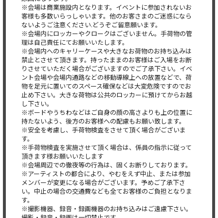
※会場は商業施設内となります。イベントに参加されないお
客様も多数いらっしゃいます。他のお客さまのご迷惑になら
ないようご注意ください.どうぞご留意願います。
※会場内にロッカーやクロークはございません。手荷物の管
理は自己責任にてお願いいたします。
※会場内へのキャリーケースや大きなお荷物のお持ち込みは
禁止とさせて頂きます。持ったままのお客様はご入場をお断
りさせていただく場合がございますのでご了承下さい。イベ
ント会場や会場内通路などの移動導線上への放置などで、荷
物を足元に置いてのスペース確保などは大変危険ですのでお
止め下さい。大きな荷物は公共のロッカーに預けてからお越
し下さい。
※ボードやうちわなどはご自身の顔の高さよりも上の位置に
持たないよう、後方のお客様への配慮もお願い致します。
※安全を考慮し、手荷物検査をさせて頂く場合がございま
す。
※手荷物検査を実施させて頂く場合は、係員の指示に従って
頂きます様お願いいたします
※会場周辺での徹夜等の行為は、固くお断りしております。
※アーティストの都合により、やむをえず中止、または参加
メンバーが変更になる場合がございます。予めご了承下さ
い。中止の場合の交通費なども全てお客様のご負担となりま
す。
※撮影機器、録音・録画機器のお持ち込みはご遠慮下さい。
撮影・録音・録画は一切禁止です。