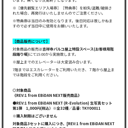
います。無くなり次第終了となります。
※［優先観覧エリア入場券］［特典券］を紛失/盗難/破損さ
れた場合、再発行はいたしませんのでご注意ください。
※特典券は当日のみ有効となります。後日対応は致しかねま
すので必ず当日中に使用をお願いいたします。
【商品販売について】
対象商品の販売は
吉祥寺パルコ屋上特設スペース
(
お客様用階
段踊り場
)
にて15:00から実施致します。
※屋上までのエレベーターは大変混み合います。
7階まではエスカレーターをご利用いただき、７階から屋上ま
では階段をご利用ください。
◎
対象商品
《REV:1 from EBiDAN NEXT販売商品》
●REV:1 from EBiDAN NEXT (R-Evolution) 生写真セット
第1弾 1,000円(税込）※全32種／品番: TKY00011
※購入制限はございません
対象商品3セットに購入につき、[REV:1 from EBiDAN NEXT