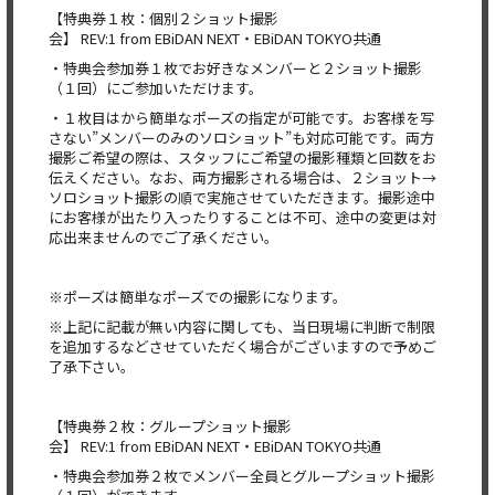
【特典券１枚：個別２ショット撮影
会】 REV:1 from EBiDAN NEXT・EBiDAN TOKYO共通
・特典会参加券１枚でお好きなメンバーと２ショット撮影
（１回）にご参加いただけます。
・１枚目はから簡単なポーズの指定が可能です。お客様を写
さない”メンバーのみのソロショット”も対応可能です。両方
撮影ご希望の際は、スタッフにご希望の撮影種類と回数をお
伝えください。なお、両方撮影される場合は、２ショット→
ソロショット撮影の順で実施させていただきます。撮影途中
にお客様が出たり入ったりすることは不可、途中の変更は対
応出来ませんのでご了承ください。
※ポーズは簡単なポーズでの撮影になります。
※上記に記載が無い内容に関しても、当日現場に判断で制限
を追加するなどさせていただく場合がございますので予めご
了承下さい。
【特典券２枚：グループショット撮影
会】 REV:1 from EBiDAN NEXT・EBiDAN TOKYO共通
・特典会参加券２枚でメンバー全員とグループショット撮影