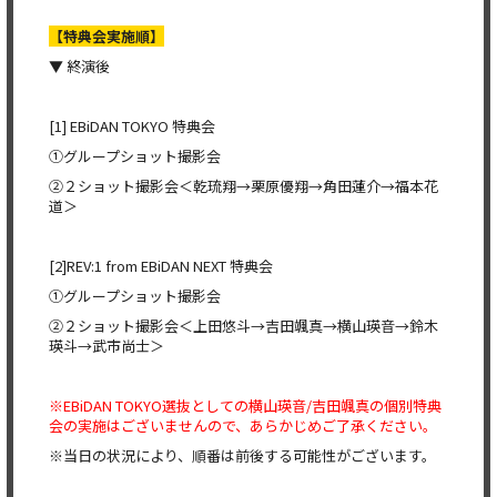
【特典会実施順】
▼ 終演後
[1] EBiDAN TOKYO 特典会
①グループショット撮影会
②２ショット撮影会＜乾琉翔→栗原優翔→角田蓮介→福本花
道＞
[2]REV:1 from EBiDAN NEXT 特典会
①グループショット撮影会
②２ショット撮影会＜上田悠斗→吉田颯真→横山瑛音→鈴木
瑛斗→武市尚士＞
※EBiDAN TOKYO選抜としての横山瑛音/吉田颯真の個別特典
会の実施はございませんので、あらかじめご了承ください。
※当日の状況により、順番は前後する可能性がございます。