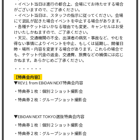
・イベント当日は進行の都合上、会場にてお待たせする場合
がございますので、ご了承ください。
・イベント当日は、スタッフの指示に従ってください。会場
にて混乱が起きた場合イベントを中止する場合があります。
・各種チケットはいかなる理由でも変更、キャンセルはお受
けいたしかねますので、ご了承ください。
・天災、交通機関の不全、出演者の病気・事故など、やむを
得ない事情によりイベントを中止、もしくは延期し、開催日
時・場所・内容を変更する場合があります。これらの場合で
も、チケット代金の返金、交通費、旅費などの補償には応じ
かねます。あらかじめご了承ください。
・・・・・・・
【特典会内容】
▼REV:1 from EBiDAN NEXT特典会内容
・特典券１枚：個別２ショット撮影会
・特典券２枚：グループショット撮影会
▼EBiDAN NEXT TOKYO選抜特典会内容
・特典券１枚：個別２ショット撮影会
・特典券２枚：グループショット撮影会