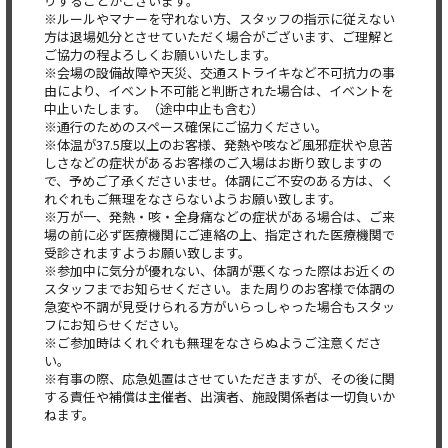
りすることがございます。
※ルールやマナーを守れない方、スタッフの指示に従えない
方は退場処分とさせていただく場合がございます、ご理解と
ご協力の程よろしくお願いいたします。
※会場の設備故障や天災、交通ストライキなど不可抗力の事
由により、イベント不可能と判断された場合は、イベントを
中止いたします。（途中中止も含む）
※通行のためのスペース確保にご協力ください。
※体温が37.5度以上のお客様、発熱や咳など風邪症状や息苦
しさなどの症状があるお客様のご入場はお断り致しますの
で、予めご了承くださいませ。体調にご不安のある方は、く
れぐれもご無理をなさらないようお願い致します。
※万が一、発熱・咳・全身痛などの症状がある場合は、ご来
場の前に必ず医療機関にご連絡の上、指定された医療機関で
受診されますようお願い致します。
※参加中に気分が優れない、体調が悪くなった際はお近くの
スタッフまでお知らせください。また周りのお客様で体調の
急変や不調が見受けられる方がいらっしゃった場合もスタッ
フにお知らせください。
※ご参加時はくれぐれも無理をなさらぬようご注意くださ
い。
※有事の際、応急処置はさせていただきますが、その後に関
する責任や補償は主催者、出演者、施設関係者は一切負いか
ねます。