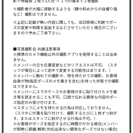
影＝特典券 ２枚×3人分 → １つの端末で３枚撮影
※撮影者が大幅に移動するような（横や斜めからの自撮り風
など）撮影はできません。
※上記に記載が無い内容に関しても、当日現場に判断でポー
ズの変更や制限を追加するなどさせていただく場合がござい
ますので予めご了承下さい。
■写真撮影会 共通注意事項
※標準のカメラ機能以外の撮影アプリを使用することは出来
ません。
※メンバーの立ち位置変更などのリクエストは不可。（スタ
ッフが場合によって途中で変更する可能性はあります。）
※メンバーに触れての撮影や、物を持たせての撮影、お客様
自身が物(指定ポーズのメモ書きを含む)を持った状態での撮影
はできません。
※メンバーにスマホケースやお客様の手に貼り付けたメモ書
き等を読ませることも不可。口頭で伝わる簡単な内容のポー
ズ指定のみ受け付けます。
※スタッフにメモを持たせる行為は対応しておりません。
（スマホに付箋を貼り付けて、撮影するたびに１枚ずつ剥が
す、またはスタッフに剥がさせる行為は不可。）
※お客様がポーズを指定するのに時間がかかる場合(メンバー
が即時に把握/解釈/対応出来ない簡単なポーズではない場合)