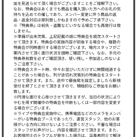
加を見送らせて頂く場合がございますことをご理解下さい。
なお、特典会はあくまでも商品を購入頂いた方へのお礼の気
持ちを込めての催しであり、メンバー変更に伴う商品の返
品・返金対応は原則致しかねますので予めご了承下さい。
※『特典券』は紛失・盗難などいかなる場合でも再発行は致
しません。
※準備が出来次第、上記記載の順に特典会を順次スタートさ
せて頂きます。特典会の実施内容が前後する場合や、複数の
特典会が同時進行する場合がございます。場内スタッフがご
案内させて頂く進行状況を随時ご確認下さい。なお、手元の
特典券枚数を必ずご確認頂き、使い残し・参加逃しのないよ
うご注意下さい。
※特典会スタート時、中々お並びいただけずに時間経過する
ことがあった場合も、列が途切れ次第別の特典会をスタート
させて頂きます。また、途中で最後尾を設定しましたら新規
受付を終了とさせて頂きますので、積極的なご参加をお願い
致します。
※円滑な進行を心掛けさせて頂きますが、当日の状況により
やむを得ず開催中の特典会を中断もしくは一部内容を変更す
る場合がございます。
※ライブや特典会実施中に、携帯電話などのカメラをメンバ
ーがいる特典会ブースであったり、運営スタッフ、他のお客
様がいる方向に向けないようご注意ください。不審な場合は
スタッフがお声がけし、内容を確認させて頂きます。また、
お客様同士のトラブルが発生した場合は、当事者同士で解決