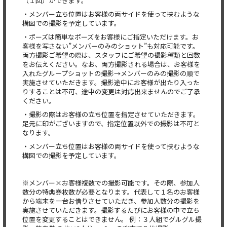
（１回）ができます。
・メンバー立ち位置はお客様の両サイドを使って挟むような
構図での撮影を予定しています。
・ポーズは簡単なポーズをお客様にご指定いただけます。お
客様を写さない”メンバーのみのショット”も対応可能です。
両方撮影ご希望の際は、スタッフにご希望の撮影種類と回数
をお伝えください。なお、両方撮影される場合は、お客様を
入れたグループショットの撮影→メンバーのみの撮影の順で
実施させていただきます。撮影途中にお客様が出たり入った
りすることは不可、途中の変更は対応出来ませんのでご了承
ください。
・撮影の際はお客様の立ち位置を指定させていただきます。
足元に印がございますので、指定位置以外での撮影は不可と
なります。
・メンバー立ち位置はお客様の両サイドを使って挟むような
構図での撮影を予定しています。
※メンバー×お客様複数での撮影可能です。その際、参加人
数分の特典券枚数が必要となります。代表して１名のお客様
から端末を一台お借りさせていただき、参加人数分の撮影を
実施させていただきます。撮影するたびにお客様の中で立ち
位置を変更することはできません。 例：３人組でグルグル撮