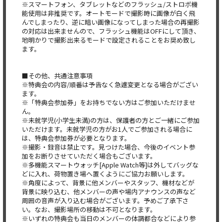
※スマートフォン、タブレットなどのフラッシュ/ストロボ機
能使用は非推奨です。オートモードで撮影時に画像が白く飛
んでしまったり、逆に暗い画像になってしまった場合の再撮影
の対応は出来ませんので、フラッシュ機能はOFFにして頂き、
地明かりで撮影出来るモードで設定されることをお奨め致し
ます。
■その他、共通注意事項
※特典会の内容/順番は予告なく急遽変更となる場合がござい
ます。
※「特典会参加券」をお持ちでない方はご参加いただけませ
ん。
※未就学児(小学生未満)の方は、保護者の方とご一緒にご参加
いただけます。未就学児の方がお1人でご参加される場合に
は、特典会参加券が必要となります。
※撮影・録音は禁止です。見つけた場合、今後のイベント参
加をお断りさせていただく場合もございます。
※多機能スマートウォッチ[Apple Watch等]は外してバッグな
どに入れ、荷物置き場へ置くようにご協力お願いします。
※角度によって、背景に他メンバーやスタッフ、機材などが
背景に映り込む、他メンバーの声や場内アナウンスの声など
周囲の音声が入り込む場合がございます。予めご了承下さ
い。なお、撮影場所の移動は不可となります。
※いずれの特典会も当日のメンバーの体調都合などにより参