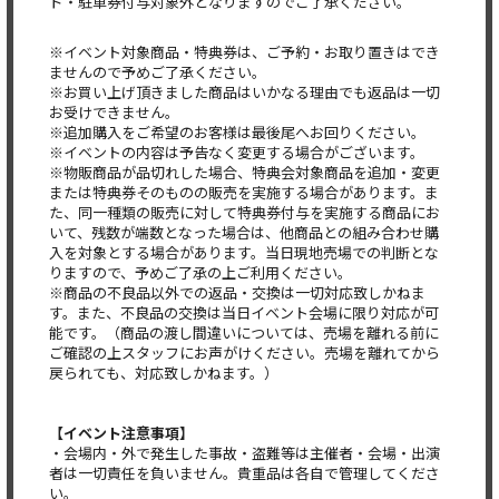
ド・駐車券付与対象外となりますのでご了承ください。
※イベント対象商品・特典券は、ご予約・お取り置きはでき
ませんので予めご了承ください。
※お買い上げ頂きました商品はいかなる理由でも返品は一切
お受けできません。
※追加購入をご希望のお客様は最後尾へお回りください。
※イベントの内容は予告なく変更する場合がございます。
※物販商品が品切れした場合、特典会対象商品を追加・変更
または特典券そのものの販売を実施する場合があります。ま
た、同一種類の販売に対して特典券付与を実施する商品にお
いて、残数が端数となった場合は、他商品との組み合わせ購
入を対象とする場合があります。当日現地売場での判断とな
りますので、予めご了承の上ご利用ください。
※商品の不良品以外での返品・交換は一切対応致しかねま
す。また、不良品の交換は当日イベント会場に限り対応が可
能です。（商品の渡し間違いについては、売場を離れる前に
ご確認の上スタッフにお声がけください。売場を離れてから
戻られても、対応致しかねます。）
【イベント注意事項】
・会場内・外で発生した事故・盗難等は主催者・会場・出演
者は一切責任を負いません。貴重品は各自で管理してくださ
い。