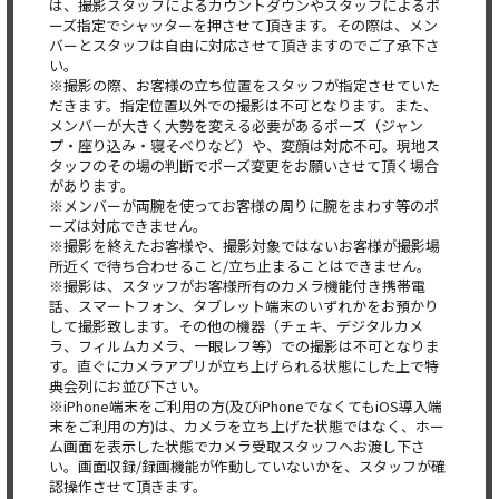
は、撮影スタッフによるカウントダウンやスタッフによるポ
ーズ指定でシャッターを押させて頂きます。その際は、メン
バーとスタッフは自由に対応させて頂きますのでご了承下さ
い。
※撮影の際、お客様の立ち位置をスタッフが指定させていた
だきます。指定位置以外での撮影は不可となります。また、
メンバーが大きく大勢を変える必要があるポーズ（ジャン
プ・座り込み・寝そべりなど）や、変顔は対応不可。現地ス
タッフのその場の判断でポーズ変更をお願いさせて頂く場合
があります。
※メンバーが両腕を使ってお客様の周りに腕をまわす等のポ
ーズは対応できません。
※撮影を終えたお客様や、撮影対象ではないお客様が撮影場
所近くで待ち合わせること/立ち止まることはできません。
※撮影は、スタッフがお客様所有のカメラ機能付き携帯電
話、スマートフォン、タブレット端末のいずれかをお預かり
して撮影致します。その他の機器（チェキ、デジタルカメ
ラ、フィルムカメラ、一眼レフ等）での撮影は不可となりま
す。直ぐにカメラアプリが立ち上げられる状態にした上で特
典会列にお並び下さい。
※iPhone端末をご利用の方(及びiPhoneでなくてもiOS導入端
末をご利用の方)は、カメラを立ち上げた状態ではなく、ホー
ム画面を表示した状態でカメラ受取スタッフへお渡し下さ
い。画面収録/録画機能が作動していないかを、スタッフが確
認操作させて頂きます。