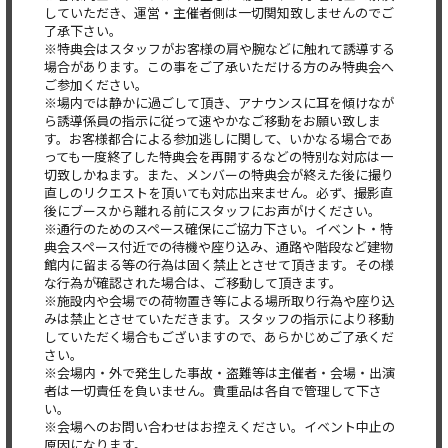
していただき、運営・主催者側は一切関知致しませんのでご
了承下さい。
※特典会はスタッフがお客様の肩や腕などに触れて誘導する
場合があります。この事をご了承いただける方のみ特典会へ
ご参加ください。
※場内では静かに過ごして頂き、アナウンスに耳を傾けなが
ら誘導係員の指示に従って速やかなご移動をお願い致しま
す。お客様都合による参加逃しに関して、いかなる場合であ
っても一度終了した特典会を再開するなどの特別な対応は一
切致しかねます。また、メンバーの特典会が終えた後に撮り
直しのリクエストを頂いても対応出来ません。必ず、撮影直
後にブースから離れる前にスタッフにお声がけください。
※通行のためのスペース確保にご協力下さい。イベント・特
典会スペース付近での待機や座り込み、通路や階段など建物
館内に留まる等の行為は固く禁止とさせて頂きます。その様
な行為が確認された場合は、ご移動して頂きます。
※施設内や会場での荷物置き等による場所取り行為や座り込
みは禁止とさせていただきます。スタッフの指示により移動
していただく場合もございますので、あらかじめご了承くだ
さい。
※会場内・外で発生した事故・盗難等は主催者・会場・出演
者は一切責任を負いません。貴重品は各自で管理して下さ
い。
※会場へのお問い合わせはお控えください。イベント中止の
原因になります。