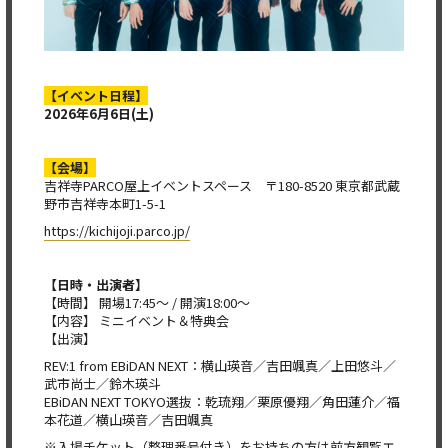
【イベント日程】
2026
年
6
月
6
日
(
土
)
【会場】
吉祥寺PARCO屋上イベントスペース 〒180-8520 東京都武蔵
野市吉祥寺本町1-5-1
https://kichijoji.parco.jp/
【日時・出演者】
【時間】 開場17:45〜 / 開演18:00～
【内容】 ミニイベント＆特典会
【出演】
REV:1 from EBiDAN NEXT：横山瑛音／吉田颯真／上田悠斗／
武市尚士／鈴木瑛斗
EBiDAN NEXT TOKYO選抜：乾琉翔／栗原優翔／角田蓮介／福
本花道／横山瑛音／吉田颯真
※入場チケット（整理番号付き）をお持ちの方は前方観覧エ