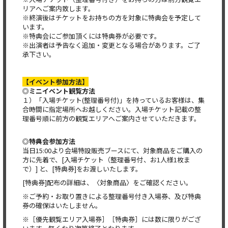
リアへご案内致します。
※終演後はチケットをお持ちの方を対象に特典会を予定して
います。
※特典会にご参加頂くには特典券が必要です。
※出演者は予告なく追加・変更となる場合があります。ご了
承下さい。
【イベント参加方法】
◎
ミニイベント観覧方法
１）「入場チケット(整理番号付)」を持っているお客様は、集
合時間に指定場所へお越しください。入場チケット記載の整
理番号順に前方の観覧エリアへご案内させていただきます。
◎
特典会参加方法
当日15:00より会場特設販売ブースにて、対象商品をご購入の
方に先着で、[入場チケット（整理番号付、お1人様1枚ま
で）] と、[特典券]をお渡しいたします。
[特典券]配布の詳細は、〈対象商品〉をご確認ください。
※ご予約・お取り置きによる整理番号付き入場券、及び特典
券の確保はいたしません。
※［優先観覧エリア入場券］［特典券］には数に限りがござ