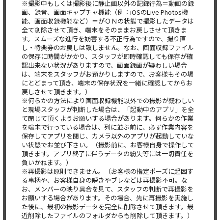
※撮影中もしくは撮影後に静止画以外の記録行為＝動画の録
画、録音、画面キャプチャ機能（例：iOSのLive Photos機
能、画面収録機能など）＝がＯＮの状態で撮影したデータは
全て削除させて頂き、端末をそのままお戻しさせて頂きま
す。スムーズな進行を妨害する不正行為ですので、撮り直
し・特典券のお戻しは致しません。なお、画面収録ファイル
の保存に時間がかかり、スタッフが即時確認しても保存が確
認出来ない状況がありますので、画面録画が疑わしい場合
は、端末をスタッフがお預かりしますので、お客様もその場
にとどまって頂き、端末の保存状況を一緒に確認してからお
戻しさせて頂きます。）
※何らかの方法により画面収録機能以外での撮影が疑わしい
と現場スタッフが判断した場合は、「起動中のアプリ」を全
て閉じて頂くようお願いする場合があります。何らかの作業
を端末で行っている場合は、列に並ぶ前に、必ず作業内容を
保存してアプリを閉じ、カメラ以外のアプリが起動していな
い状態でお並び下さい。（撮影前に、お客様自身で操作して
頂きます。アプリ終了に伴うデータの紛失等には一切責任を
負いかねます。）
※再撮影は原則できません。（お客様の指定ポーズに起因す
る事柄や、お客様自身の瞬きやブレなどは再撮影不可。な
お、メンバーの映り具合を見て、スタッフの判断で再撮影を
お願いする場合があります。その場合、先に再撮影を実施し
た後に、最初の撮影データを完全に削除させて頂きます。最
近削除したファイルのフォルダからも削除して頂きます。）