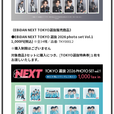
《
EBiDAN NEXT TOKYO
選抜販売商品》
●EBiDAN NEXT TOKYO
選抜
2026 photo set Vol.1
1,000
円
(
税込
)
※全34種／品番: TKY00012
※
購入制限はございません
対象商品
3
セットに購入につき、
[
TOKYO
選抜特典券
]
１枚を
お渡しいたします。