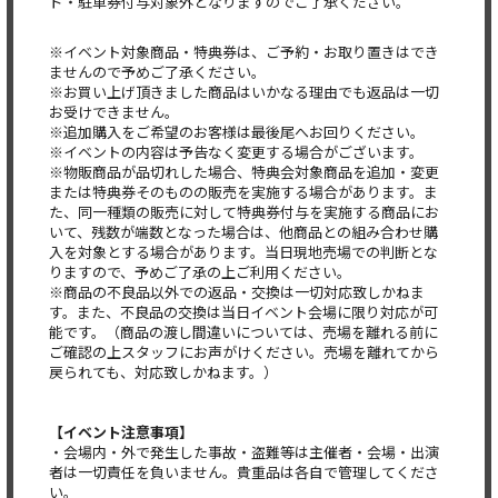
ド・駐車券付与対象外となりますのでご了承ください。
※イベント対象商品・特典券は、ご予約・お取り置きはでき
ませんので予めご了承ください。
※お買い上げ頂きました商品はいかなる理由でも返品は一切
お受けできません。
※追加購入をご希望のお客様は最後尾へお回りください。
※イベントの内容は予告なく変更する場合がございます。
※物販商品が品切れした場合、特典会対象商品を追加・変更
または特典券そのものの販売を実施する場合があります。ま
た、同一種類の販売に対して特典券付与を実施する商品にお
いて、残数が端数となった場合は、他商品との組み合わせ購
入を対象とする場合があります。当日現地売場での判断とな
りますので、予めご了承の上ご利用ください。
※商品の不良品以外での返品・交換は一切対応致しかねま
す。また、不良品の交換は当日イベント会場に限り対応が可
能です。（商品の渡し間違いについては、売場を離れる前に
ご確認の上スタッフにお声がけください。売場を離れてから
戻られても、対応致しかねます。）
【イベント注意事項】
・会場内・外で発生した事故・盗難等は主催者・会場・出演
者は一切責任を負いません。貴重品は各自で管理してくださ
い。