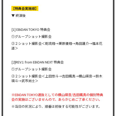
【特典会実施順】
▼ 終演後
[1] EBiDAN TOKYO 特典会
①グループショット撮影会
②２ショット撮影会＜乾琉翔→栗原優翔→角田蓮介→福本花
道＞
[2]REV:1 from EBiDAN NEXT 特典会
①グループショット撮影会
②２ショット撮影会＜上田悠斗→吉田颯真→横山瑛音→鈴木
瑛斗→武市尚士＞
※EBiDAN TOKYO選抜としての横山瑛音/吉田颯真の個別特典
会の実施はございませんので、あらかじめご了承ください。
※当日の状況により、順番は前後する可能性がございます。