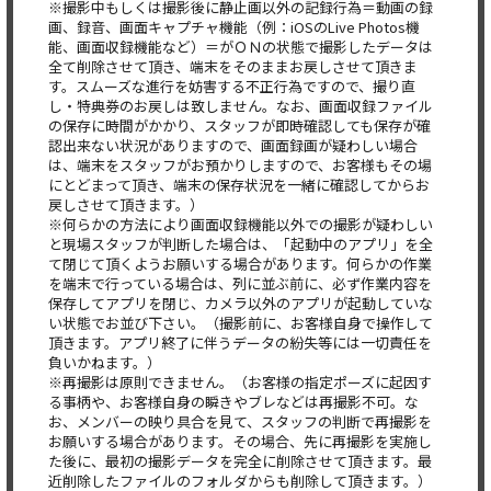
※撮影中もしくは撮影後に静止画以外の記録行為＝動画の録
画、録音、画面キャプチャ機能（例：iOSのLive Photos機
能、画面収録機能など）＝がＯＮの状態で撮影したデータは
全て削除させて頂き、端末をそのままお戻しさせて頂きま
す。スムーズな進行を妨害する不正行為ですので、撮り直
し・特典券のお戻しは致しません。なお、画面収録ファイル
の保存に時間がかかり、スタッフが即時確認しても保存が確
認出来ない状況がありますので、画面録画が疑わしい場合
は、端末をスタッフがお預かりしますので、お客様もその場
にとどまって頂き、端末の保存状況を一緒に確認してからお
戻しさせて頂きます。）
※何らかの方法により画面収録機能以外での撮影が疑わしい
と現場スタッフが判断した場合は、「起動中のアプリ」を全
て閉じて頂くようお願いする場合があります。何らかの作業
を端末で行っている場合は、列に並ぶ前に、必ず作業内容を
保存してアプリを閉じ、カメラ以外のアプリが起動していな
い状態でお並び下さい。（撮影前に、お客様自身で操作して
頂きます。アプリ終了に伴うデータの紛失等には一切責任を
負いかねます。）
※再撮影は原則できません。（お客様の指定ポーズに起因す
る事柄や、お客様自身の瞬きやブレなどは再撮影不可。な
お、メンバーの映り具合を見て、スタッフの判断で再撮影を
お願いする場合があります。その場合、先に再撮影を実施し
た後に、最初の撮影データを完全に削除させて頂きます。最
近削除したファイルのフォルダからも削除して頂きます。）