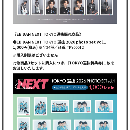
《
EBiDAN NEXT TOKYO
選抜販売商品》
●EBiDAN NEXT TOKYO
選抜
2026 photo set Vol.1
1,000
円
(
税込
)
※全34種／品番: TKY00012
※
購入制限はございません
対象商品
3
セットに購入につき、
[
TOKYO
選抜特典券
]
１枚を
お渡しいたします。