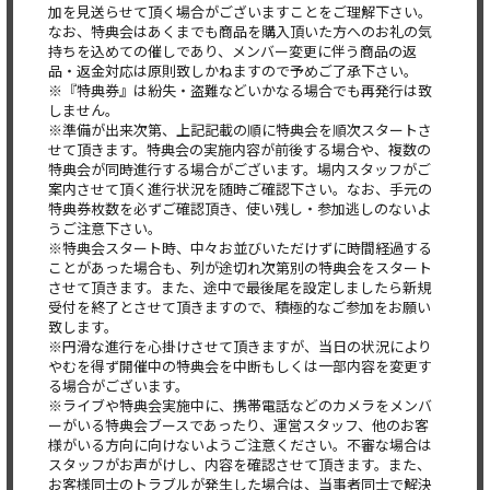
加を見送らせて頂く場合がございますことをご理解下さい。
なお、特典会はあくまでも商品を購入頂いた方へのお礼の気
持ちを込めての催しであり、メンバー変更に伴う商品の返
品・返金対応は原則致しかねますので予めご了承下さい。
※『特典券』は紛失・盗難などいかなる場合でも再発行は致
しません。
※準備が出来次第、上記記載の順に特典会を順次スタートさ
せて頂きます。特典会の実施内容が前後する場合や、複数の
特典会が同時進行する場合がございます。場内スタッフがご
案内させて頂く進行状況を随時ご確認下さい。なお、手元の
特典券枚数を必ずご確認頂き、使い残し・参加逃しのないよ
うご注意下さい。
※特典会スタート時、中々お並びいただけずに時間経過する
ことがあった場合も、列が途切れ次第別の特典会をスタート
させて頂きます。また、途中で最後尾を設定しましたら新規
受付を終了とさせて頂きますので、積極的なご参加をお願い
致します。
※円滑な進行を心掛けさせて頂きますが、当日の状況により
やむを得ず開催中の特典会を中断もしくは一部内容を変更す
る場合がございます。
※ライブや特典会実施中に、携帯電話などのカメラをメンバ
ーがいる特典会ブースであったり、運営スタッフ、他のお客
様がいる方向に向けないようご注意ください。不審な場合は
スタッフがお声がけし、内容を確認させて頂きます。また、
お客様同士のトラブルが発生した場合は、当事者同士で解決