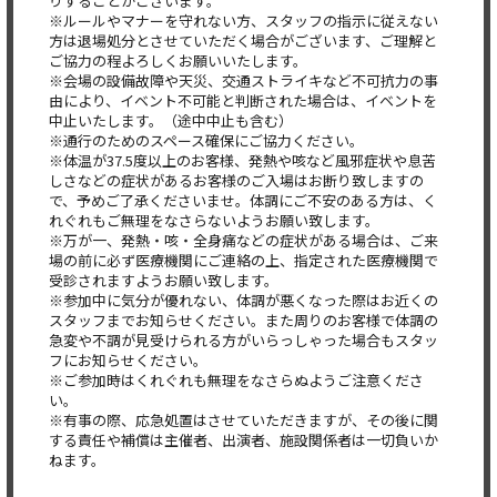
りすることがございます。
※ルールやマナーを守れない方、スタッフの指示に従えない
方は退場処分とさせていただく場合がございます、ご理解と
ご協力の程よろしくお願いいたします。
※会場の設備故障や天災、交通ストライキなど不可抗力の事
由により、イベント不可能と判断された場合は、イベントを
中止いたします。（途中中止も含む）
※通行のためのスペース確保にご協力ください。
※体温が37.5度以上のお客様、発熱や咳など風邪症状や息苦
しさなどの症状があるお客様のご入場はお断り致しますの
で、予めご了承くださいませ。体調にご不安のある方は、く
れぐれもご無理をなさらないようお願い致します。
※万が一、発熱・咳・全身痛などの症状がある場合は、ご来
場の前に必ず医療機関にご連絡の上、指定された医療機関で
受診されますようお願い致します。
※参加中に気分が優れない、体調が悪くなった際はお近くの
スタッフまでお知らせください。また周りのお客様で体調の
急変や不調が見受けられる方がいらっしゃった場合もスタッ
フにお知らせください。
※ご参加時はくれぐれも無理をなさらぬようご注意くださ
い。
※有事の際、応急処置はさせていただきますが、その後に関
する責任や補償は主催者、出演者、施設関係者は一切負いか
ねます。