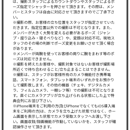
は、撮影スタッフによるカウントダウンやスタッフによるポ
ーズ指定でシャッターを押させて頂きます。その際は、メン
バーとスタッフは自由に対応させて頂きますのでご了承下さ
い。
※撮影の際、お客様の立ち位置をスタッフが指定させていた
だきます。指定位置以外での撮影は不可となります。また、
メンバーが大きく大勢を変える必要があるポーズ（ジャン
プ・座り込み・寝そべりなど）や、変顔は対応不可。現地ス
タッフのその場の判断でポーズ変更をお願いさせて頂く場合
があります。
※メンバーが両腕を使ってお客様の周りに腕をまわす等のポ
ーズは対応できません。
※撮影を終えたお客様や、撮影対象ではないお客様が撮影場
所近くで待ち合わせること/立ち止まることはできません。
※撮影は、スタッフがお客様所有のカメラ機能付き携帯電
話、スマートフォン、タブレット端末のいずれかをお預かり
して撮影致します。その他の機器（チェキ、デジタルカメ
ラ、フィルムカメラ、一眼レフ等）での撮影は不可となりま
す。直ぐにカメラアプリが立ち上げられる状態にした上で特
典会列にお並び下さい。
※iPhone端末をご利用の方(及びiPhoneでなくてもiOS導入端
末をご利用の方)は、カメラを立ち上げた状態ではなく、ホー
ム画面を表示した状態でカメラ受取スタッフへお渡し下さ
い。画面収録/録画機能が作動していないかを、スタッフが確
認操作させて頂きます。