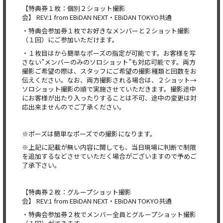
【特典券１枚：個別２ショット撮影
会】 REV:1 from EBiDAN NEXT・EBiDAN TOKYO共通
・特典会参加券１枚でお好きなメンバーと２ショット撮影
（１回）にご参加いただけます。
・１枚目はから簡単なポーズの指定が可能です。お客様を写
さない”メンバーのみのソロショット”も対応可能です。両方
撮影ご希望の際は、スタッフにご希望の撮影種類と回数をお
伝えください。なお、両方撮影される場合は、２ショット→
ソロショット撮影の順で実施させていただきます。撮影途中
にお客様が出たり入ったりすることは不可、途中の変更は対
応出来ませんのでご了承ください。
※ポーズは簡単なポーズでの撮影になります。
※上記に記載が無い内容に関しても、当日現場に判断で制限
を追加するなどさせていただく場合がございますので予めご
了承下さい。
【特典券２枚：グループショット撮影
会】 REV:1 from EBiDAN NEXT・EBiDAN TOKYO共通
・特典会参加券２枚でメンバー全員とグループショット撮影