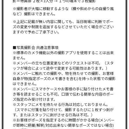
影＝特典券 ２枚×3人分 → １つの端末で３枚撮影
※撮影者が大幅に移動するような（横や斜めからの自撮り風
など）撮影はできません。
※上記に記載が無い内容に関しても、当日現場に判断でポー
ズの変更や制限を追加するなどさせていただく場合がござい
ますので予めご了承下さい。
■写真撮影会 共通注意事項
※標準のカメラ機能以外の撮影アプリを使用することは出来
ません。
※メンバーの立ち位置変更などのリクエストは不可。（スタ
ッフが場合によって途中で変更する可能性はあります。）
※メンバーに触れての撮影や、物を持たせての撮影、お客様
自身が物(指定ポーズのメモ書きを含む)を持った状態での撮影
はできません。
※メンバーにスマホケースやお客様の手に貼り付けたメモ書
き等を読ませることも不可。口頭で伝わる簡単な内容のポー
ズ指定のみ受け付けます。
※スタッフにメモを持たせる行為は対応しておりません。
（スマホに付箋を貼り付けて、撮影するたびに１枚ずつ剥が
す、またはスタッフに剥がさせる行為は不可。）
※お客様がポーズを指定するのに時間がかかる場合(メンバー
が即時に把握/解釈/対応出来ない簡単なポーズではない場合)