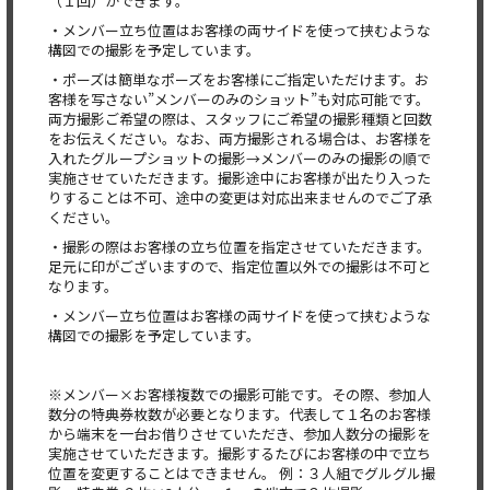
（１回）ができます。
・メンバー立ち位置はお客様の両サイドを使って挟むような
構図での撮影を予定しています。
・ポーズは簡単なポーズをお客様にご指定いただけます。お
客様を写さない”メンバーのみのショット”も対応可能です。
両方撮影ご希望の際は、スタッフにご希望の撮影種類と回数
をお伝えください。なお、両方撮影される場合は、お客様を
入れたグループショットの撮影→メンバーのみの撮影の順で
実施させていただきます。撮影途中にお客様が出たり入った
りすることは不可、途中の変更は対応出来ませんのでご了承
ください。
・撮影の際はお客様の立ち位置を指定させていただきます。
足元に印がございますので、指定位置以外での撮影は不可と
なります。
・メンバー立ち位置はお客様の両サイドを使って挟むような
構図での撮影を予定しています。
※メンバー×お客様複数での撮影可能です。その際、参加人
数分の特典券枚数が必要となります。代表して１名のお客様
から端末を一台お借りさせていただき、参加人数分の撮影を
実施させていただきます。撮影するたびにお客様の中で立ち
位置を変更することはできません。 例：３人組でグルグル撮