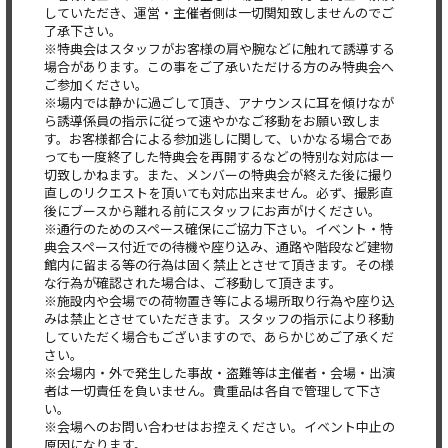
していただき、運営・主催者側は一切関知致しませんのでご
了承下さい。
※特典会はスタッフがお客様の肩や腕などに触れて誘導する
場合があります。この事をご了承いただける方のみ特典会へ
ご参加ください。
※場内では静かに過ごして頂き、アナウンスに耳を傾けなが
ら誘導係員の指示に従って速やかなご移動をお願い致しま
す。お客様都合による参加逃しに関して、いかなる場合であ
っても一度終了した特典会を再開するなどの特別な対応は一
切致しかねます。また、メンバーの特典会が終えた後に撮り
直しのリクエストを頂いても対応出来ません。必ず、撮影直
後にブースから離れる前にスタッフにお声がけください。
※通行のためのスペース確保にご協力下さい。イベント・特
典会スペース付近での待機や座り込み、通路や階段など建物
館内に留まる等の行為は固く禁止とさせて頂きます。その様
な行為が確認された場合は、ご移動して頂きます。
※施設内や会場での荷物置き等による場所取り行為や座り込
みは禁止とさせていただきます。スタッフの指示により移動
していただく場合もございますので、あらかじめご了承くだ
さい。
※会場内・外で発生した事故・盗難等は主催者・会場・出演
者は一切責任を負いません。貴重品は各自で管理して下さ
い。
※会場へのお問い合わせはお控えください。イベント中止の
原因になります。