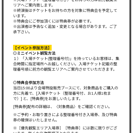
リアへご案内致します。
※終演後はチケットをお持ちの方を対象に特典会を予定して
います。
※特典会にご参加頂くには特典券が必要です。
※出演者は予告なく追加・変更となる場合があります。ご了
承下さい。
【イベント参加方法】
◎
ミニイベント観覧方法
１）「入場チケット(整理番号付)」を持っているお客様は、集
合時間に指定場所へお越しください。入場チケット記載の整
理番号順に前方の観覧エリアへご案内させていただきます。
◎
特典会参加方法
当日15:00より会場特設販売ブースにて、対象商品をご購入の
方に先着で、[入場チケット（整理番号付、お1人様1枚ま
で）] と、[特典券]をお渡しいたします。
[特典券]配布の詳細は、〈対象商品〉をご確認ください。
※ご予約・お取り置きによる整理番号付き入場券、及び特典
券の確保はいたしません。
※［優先観覧エリア入場券］［特典券］には数に限りがござ