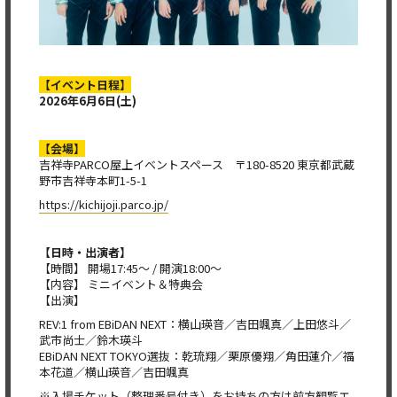
【イベント日程】
2026
年
6
月
6
日
(
土
)
【会場】
吉祥寺PARCO屋上イベントスペース 〒180-8520 東京都武蔵
野市吉祥寺本町1-5-1
https://kichijoji.parco.jp/
【日時・出演者】
【時間】 開場17:45〜 / 開演18:00～
【内容】 ミニイベント＆特典会
【出演】
REV:1 from EBiDAN NEXT：横山瑛音／吉田颯真／上田悠斗／
武市尚士／鈴木瑛斗
EBiDAN NEXT TOKYO選抜：乾琉翔／栗原優翔／角田蓮介／福
本花道／横山瑛音／吉田颯真
※入場チケット（整理番号付き）をお持ちの方は前方観覧エ