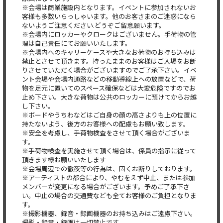
※会場は商業施設内となります。イベントに参加されないお
客様も多数いらっしゃいます。他のお客さまのご迷惑になら
ないようご注意ください.どうぞご留意願います。
※会場内にロッカーやクロークはございません。手荷物の管
理は自己責任にてお願いいたします。
※会場内へのキャリーケースや大きなお荷物のお持ち込みは
禁止とさせて頂きます。持ったままのお客様はご入場をお断
りさせていただく場合がございますのでご了承下さい。イベ
ント会場や会場内通路などの移動導線上への放置などで、荷
物を足元に置いてのスペース確保などは大変危険ですのでお
止め下さい。大きな荷物は公共のロッカーに預けてからお越
し下さい。
※ボードやうちわなどはご自身の顔の高さよりも上の位置に
持たないよう、後方のお客様への配慮もお願い致します。
※安全を考慮し、手荷物検査をさせて頂く場合がございま
す。
※手荷物検査を実施させて頂く場合は、係員の指示に従って
頂きます様お願いいたします
※会場周辺での徹夜等の行為は、固くお断りしております。
※アーティストの都合により、やむをえず中止、または参加
メンバーが変更になる場合がございます。予めご了承下さ
い。中止の場合の交通費なども全てお客様のご負担となりま
す。
※撮影機器、録音・録画機器のお持ち込みはご遠慮下さい。
撮影・録音・録画は一切禁止です。