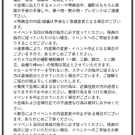
※会場に出入りするメンバーや特典会中、撮影はもちろん直
接の手紙の手渡しや、食べ物・飲み物・プレゼントはご遠慮
下さい。
※特典会の内容/順番は予告なく急遽変更となる場合がござい
ます。
※イベント当日は係員の指示に必ず従ってください。係員の
指示に従っていただけない場合、イベントへのご参加をお断
りすることがございます。
※諸事情により、内容等の変更・イベント中止となる場合が
ございますので、あらかじめご了承ください。
※カメラ以外の撮影補助機材（一脚、三脚、脚立、ミニ脚
立、自撮り棒etc）の使用は禁止とさせていただきます。
※ルールやマナーを守れない方、スタッフの指示に従えない
方は退場処分とさせていただく場合がございます、ご理解と
ご協力の程よろしくお願いいたします。
※徹夜で会場に溜まるなどの行為は、近隣住民の方の迷惑と
なりますのでおやめください。徹夜行為を見つけた場合は、
イベントを中止させていただく場合がございます。
※会場および会場付近での不道徳な行為は絶対におやめくだ
さい。
※都合によりイベントの内容変更や中止がある場合がござい
ます。あらかじめご了承ください。
※イベント当日は係員の指示に必ず従ってください。係員の
指示に従っていただけない場合、イベントへのご参加をお断