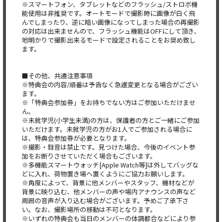
※スマートフォン、タブレットなどのフラッシュ/ストロボ機
能使用は非推奨です。オートモードで撮影時に画像が白く飛
んでしまったり、逆に暗い画像になってしまった場合の再撮影
の対応は出来ませんので、フラッシュ機能はOFFにして頂き、
地明かりで撮影出来るモードで設定されることをお奨め致し
ます。
■その他、共通注意事項
※特典会の内容/順番は予告なく急遽変更となる場合がござい
ます。
※「特典会参加券」をお持ちでない方はご参加いただけませ
ん。
※未就学児(小学生未満)の方は、保護者の方とご一緒にご参加
いただけます。未就学児の方がお1人でご参加される場合に
は、特典会参加券が必要となります。
※撮影・録音は禁止です。見つけた場合、今後のイベント参
加をお断りさせていただく場合もございます。
※多機能スマートウォッチ[Apple Watch等]は外してバッグな
どに入れ、荷物置き場へ置くようにご協力お願いします。
※角度によって、背景に他メンバーやスタッフ、機材などが
背景に映り込む、他メンバーの声や場内アナウンスの声など
周囲の音声が入り込む場合がございます。予めご了承下さ
い。なお、撮影場所の移動は不可となります。
※いずれの特典会も当日のメンバーの体調都合などにより参