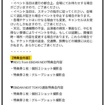
・イベント当日は進行の都合上、会場にてお待たせする場合
がございますので、ご了承ください。
・イベント当日は、スタッフの指示に従ってください。会場
にて混乱が起きた場合イベントを中止する場合があります。
・各種チケットはいかなる理由でも変更、キャンセルはお受
けいたしかねますので、ご了承ください。
・天災、交通機関の不全、出演者の病気・事故など、やむを
得ない事情によりイベントを中止、もしくは延期し、開催日
時・場所・内容を変更する場合があります。これらの場合で
も、チケット代金の返金、交通費、旅費などの補償には応じ
かねます。あらかじめご了承ください。
・・・・・・・
【特典会内容】
▼REV:1 from EBiDAN NEXT特典会内容
・特典券１枚：個別２ショット撮影会
・特典券２枚：グループショット撮影会
▼EBiDAN NEXT TOKYO選抜特典会内容
・特典券１枚：個別２ショット撮影会
・特典券２枚：グループショット撮影会