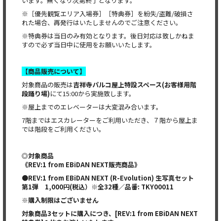
います。無くなり次第終了となります。
※［優先観覧エリア入場券］［特典券］を紛失/盗難/破損さ
れた場合、再発行はいたしませんのでご注意ください。
※特典券は当日のみ有効となります。後日対応は致しかねま
すので必ず当日中に使用をお願いいたします。
【商品販売について】
対象商品の販売は
吉祥寺パルコ屋上特設スペース
(
お客様用階
段踊り場
)
にて15:00から実施致します。
※屋上までのエレベーターは大変混み合います。
7階まではエスカレーターをご利用いただき、７階から屋上ま
では階段をご利用ください。
◎
対象商品
《REV:1 from EBiDAN NEXT販売商品》
●REV:1 from EBiDAN NEXT (R-Evolution) 生写真セット
第1弾 1,000円(税込）※全32種／品番: TKY00011
※購入制限はございません
対象商品3セットに購入につき、[REV:1 from EBiDAN NEXT