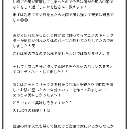
沖縄に台風が直撃してしまったので今日は僕が台風の中家で
なにをして過ごしたかを皆さんに教えます！
まずは起きてすぐ外を見たら大雨で風も強くて天気は最悪で
した😩😩
家から出れなかったけど僕が家に飾ってるアニメのキャラク
ターが何個か倒れたり体のパーツが外れてたりしてたので直
しました！笑
これは家の中なので台風で倒れたわけではありません。笑
そして！次は自分が持ってる服で色や素材のバランスを考え
てコーディネートしてました！！
あとはネットフリックスを観たりTikTokを観たりで時間を潰
してお腹が空いたので自分でカレーを作ってみました！！
めっちゃ美味しかったよ〜！！
どうですか！美味しそうですか？？
久しぶりの料理！！😊
台風の時は天気も悪くて嫌だけど台風で家にいるからなにか