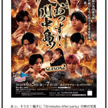
あっ、そうだ！福子に『30 minutes After party』の時の写真