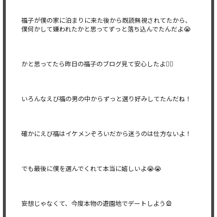
福子が僕の家に泊まりに来た後から既読無視されてたから、
僕何かして嫌われたかと思ってずっと落ち込んでたんだよ😭
かと思ってたら昨日の福子のブログ見て安心したよ😮‍💨
いろんなえび福の男の中からずっと選り好みしてたんだね！
確かにえび福はイケメンぞろいだから迷うのは仕方ないよ！
でも最後に僕を選んでくれて本当に嬉しいよ😭😭
妄想じゃなくて、今度本物の遊園地でデートしよう🎡