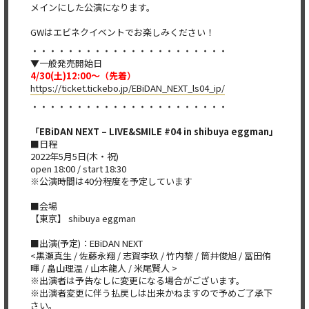
メインにした公演になります。
GWはエビネクイベントでお楽しみください！
・・・・・・・・・・・・・・・・・・・・・・
▼一般発売開始日
4/30(土)12:00〜（先着）
https://ticket.tickebo.jp/
EBiDAN_NEXT_ls04_ip/
・・・・・・・・・・・・・・・・・・・・・・
「EBiDAN NEXT – LIVE&SMILE #04 in shibuya eggman」
■日程
2022年5月5日(木・祝)
open 18:00 / start 18:30
※公演時間は40分程度を予定しています
■会場
【東京】 shibuya eggman
■出演(予定)：EBiDAN NEXT
<黒瀬真生 / 佐藤永翔 / 志賀李玖 / 竹内黎 / 筒井俊旭 / 冨田侑
暉 / 畠山理温 / 山本龍人 / 米尾賢人 >
※出演者は予告なしに変更になる場合がございます。
※出演者変更に伴う払戻しは出来かねますので予めご了承下
さい。