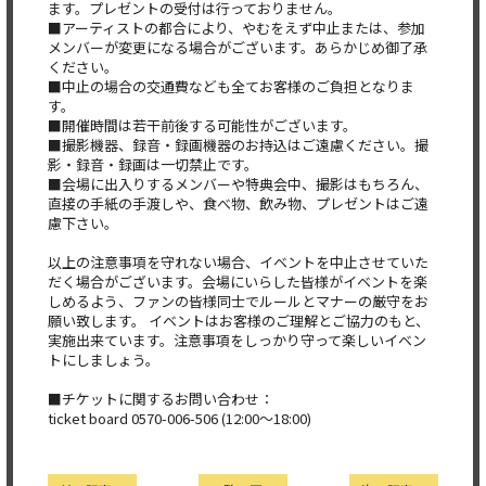
ます。プレゼントの受付は行っておりません。
■アーティストの都合により、やむをえず中止または、参加
メンバーが変更になる場合がございます。あらかじめ御了承
ください。
■中止の場合の交通費なども全てお客様のご負担となりま
す。
■開催時間は若干前後する可能性がございます。
■撮影機器、録音・録画機器のお持込はご遠慮ください。撮
影・録音・録画は一切禁止です。
■会場に出入りするメンバーや特典会中、撮影はもちろん、
直接の手紙の手渡しや、食べ物、飲み物、プレゼントはご遠
慮下さい。
以上の注意事項を守れない場合、イベントを中止させていた
だく場合がございます。会場にいらした皆様がイベントを楽
しめるよう、ファンの皆様同士でルールとマナーの厳守をお
願い致します。 イベントはお客様のご理解とご協力のもと、
実施出来ています。注意事項をしっかり守って楽しいイベン
トにしましょう。
■チケットに関するお問い合わせ：
ticket board 0570-006-506 (12:00～18:00)