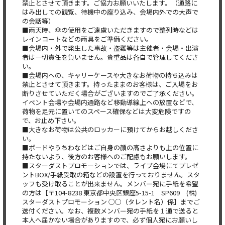
禁止とさせて頂きます。ご協力お願いいたします。（通路に
はみ出しての観覧、待機中の座り込み、会場内外での大声で
の会話等）
■雨天時、傘の使用をご遠慮いただきますので整列時などは
レインコートなどの雨具をご準備ください。
■会場内・外で発生した事故・盗難等は主催者・会場・出演
者は一切責任を負いません。貴重品は各自で管理してくださ
い。
■会場内への、キャリーケースや大きなお荷物の持ち込みは
禁止とさせて頂きます。持ったままのお客様は、ご入場をお
断りさせていただく場合がございますのでご了承ください。
イベント会場や会場内通路など移動導線上への放置などで、
荷物を足元に置いてのスペース確保などは大変危険ですの
で、お止め下さい。
■大きなお荷物は公共のロッカーに預けてからお越しくださ
い。
■ボードやうちわなどはご自身の顔の高さよりも上の位置に
持たないよう、後方のお客様へのご配慮もお願いします。
■スターダストプロモーションでは、ライブ会場にてプレゼ
ントBOX/手紙受取の箱などの設置を行っておりません。スタ
ッフも受け取ることが出来ません。メンバー宛に手紙を希望
の方は【〒104-8238 東京都中央区銀座5-15-1 SP609 (株)
スターダストプロモーション ○○（タレント名）係】までご
送付ください。なお、複数メンバー宛の手紙を１通で送ると
本人へ届かない場合がありますので、必ず個人宛にお願いし