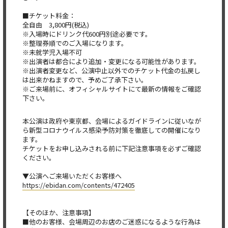
■チケット料金：
全自由 3,800円(税込)
※入場時にドリンク代600円別途必要です。
※整理券順でのご入場になります。
※未就学児入場不可
※出演者は都合により追加・変更になる可能性があります。
※出演者変更など、公演中止以外でのチケット代金の払戻し
は出来かねますので、予めご了承下さい。
※ご来場前に、オフィシャルサイトにて最新の情報をご確認
下さい。
本公演は政府や東京都、会場によるガイドラインに従いなが
ら新型コロナウイルス感染予防対策を徹底しての開催になり
ます。
チケットをお申し込みされる前に下記注意事項を必ずご確認
ください。
▼公演へご来場いただくお客様へ
https://ebidan.com/contents/472405
【そのほか、注意事項】
■他のお客様、会場周辺のお店のご迷惑になるような行為は