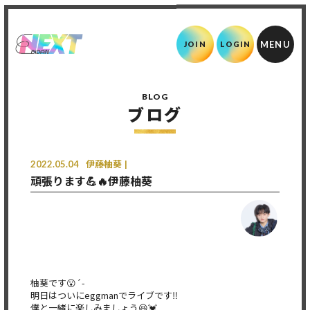
JOIN
LOGIN
BLOG
ブログ
2022.05.04
伊藤柚葵
頑張ります💪🔥伊藤柚葵
柚葵です😮´-
明日はついにeggmanでライブです‼️
僕と一緒に楽しみましょう😆💓