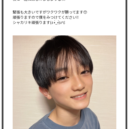
緊張も大きいですがワクワクが勝ってます🥺
頑張りますので僕をみつけてください‼️
シャカリキ頑張ります(ง •̀_•́)ง🫧