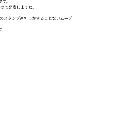
です。
たので発表しますね。
のスタンプ連打しか
することないムーブ
ブ