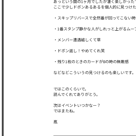
あっという間の1ヶ月でしたが凄く楽しかった
ここで少しドボンあるあるを個人的に見つけ
・スキップリバースで全然番が回ってこない時
・1番スタンプ静かな人がしれっと上がるムー
・メンバー遭遇嬉しくて草
・ドボン返し！やめてくれ笑
・残り1枚のときのカードが8の時の無敵感
などなどこういうの見つけるのも楽しいです。
ではこのくらいで。
読んでくれてありがとう。
次はイベントいつかなー？
ではまたね。
嵐