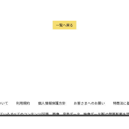
一覧へ戻る
ついて
利用規約
個人情報保護方針
お客さまへのお願い
特商法に
ているすべてのコンテンツ
(記事、画像、音声データ、映像データ等)の無断転載を
© 2026 STARDUST PROMOTION, INC. Powered by
SKIYAKI Inc.