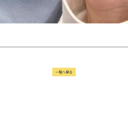
一覧へ戻る