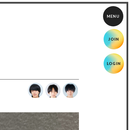
JOIN
LOGIN