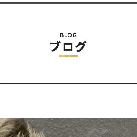
BLOG
ブログ
陽