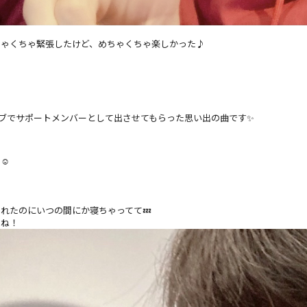
ちゃくちゃ緊張したけど、めちゃくちゃ楽しかった♪
のライブでサポートメンバーとして出させてもらった思い出の曲です✨
☺️
れたのにいつの間にか寝ちゃってて💤
くね！