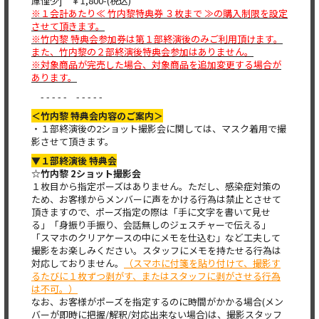
庫僅少] ￥1,800-(税込)
※１会計あたり≪ 竹内黎特典券 ３枚まで ≫の購入制限を設定
させて頂きます。
※竹内黎 特典会参加券は第１部終演後のみご利用頂けます。
また、竹内黎の２部終演後特典会参加はありません。
※対象商品が完売した場合、対象商品を追加変更する場合が
あります。
- - - - - - - - - -
＜竹内黎 特典会内容のご案内＞
・１部終演後の2ショット撮影会に関しては、マスク着用で撮
影させて頂きます。
▼１部終演後 特典会
☆竹内黎 2ショット撮影会
１枚目から指定ポーズはありません。ただし、感染症対策の
ため、お客様からメンバーに声をかける行為は禁止とさせて
頂きますので、ポーズ指定の際は「手に文字を書いて見せ
る」「身振り手振り、会話無しのジェスチャーで伝える」
「スマホのクリアケースの中にメモを仕込む」など工夫して
撮影をお楽しみください。スタッフにメモを持たせる行為は
対応しておりません。
（スマホに付箋を貼り付けて、撮影す
るたびに１枚ずつ剥がす、またはスタッフに剥がさせる行為
は不可。）
なお、お客様がポーズを指定するのに時間がかかる場合(メン
バーが即時に把握/解釈/対応出来ない場合)は、撮影スタッフ