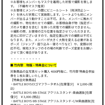
※お客様もメンバーもマスクを着用した状態で撮影を致しま
す。（不織布マスク推奨）
※お客様とメンバーの間にビニールシート（飛沫防止シー
ト）を挟んだ状態にて実施致します。シートよりも前にメン
バーが出るよう動かすことは不可。また、メンバーに触れて
の撮影や、物を持たせての撮影、お客様自身が物（指定ポー
ズのメモ書きを含む）を持った状態での撮影はできません。
※撮影の際、お客様の立ち位置を指定させていただきます。
足元に印がございますので、指定位置以外での撮影は不可と
なります。また、メンバーが大きく大勢を変える必要がある
ポーズ（ジャンプ・座り込み・寝そべりなど）や、変顔は対
応不可。現地スタッフのその場の判断でポーズ変更をお願い
させて頂く場合があります。
・・・・・・・・・・
■ 竹内黎 物販・特典会について
対象商品の生写真セット購入 4000円毎に、竹内黎 特典会参加
券を１枚お渡しいたします。
【特典会対象商品】
・BATTLE BOYSロゴマフラータオル[在庫僅少] ￥2,000-(税
込)
・BATTLE BOYS 6th STAGE アクリルスタンド-楽曲選抜[在庫
僅少] ￥3,000-(税込)
・BATTLE BOYS 6th STAGE アクリルスタンド-C/W楽曲選抜[在