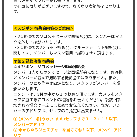
※お好きなメンバーをお選び頂けます。
※在庫に限りがございますので、なくなり次第終了となりま
す。
- - - - - - - - - -
＜えびポン 特典会内容のご案内＞
・2部終演後のソロメッセージ動画撮影会は、メンバーはマス
クを外して撮影いたします。
・3部終演後の2ショット撮影会、グループショット撮影会に
関しては、メンバーもマスク着用で撮影させて頂きます。
▼第２部終演後 特典会
☆えびポン ソロメッセージ動画撮影会
メンバー1人からのメッセージ動画撮影会になります。お客様
とメンバーが並んで撮影する撮影会ではありません。また、
メンバーの立ち位置は固定となり、スタッフがメンバーを撮
影いたします。
コメントは、3種の中から１つお選び頂けます。カメラをスタ
ッフに渡す際にコメントの種類をお伝えください。複数回参
加される場合は一度にまとめてお伝えください。なお、メン
バーのアドリブは、セリフのご指定は出来ません。
① (メンバー名)のカッコいいセリフまで３・２・１！以下、
メンバーアドリブ
② 今からやるジェスチャーを当ててね！以下、メンバーアド
リブ