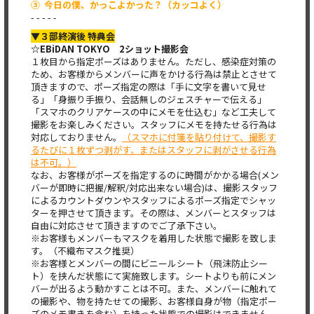
③ 今日の僕、かっこよかった？（カッコよく）
- - - - -
▼３部終演後 特典会
☆EBiDAN TOKYO 2ショット撮影会
１枚目から指定ポーズはありません。ただし、感染症対策の
ため、お客様からメンバーに声をかける行為は禁止とさせて
頂きますので、ポーズ指定の際は「手に文字を書いて見せ
る」「身振り手振り、会話無しのジェスチャーで伝える」
「スマホのクリアケースの中にメモを仕込む」など工夫して
撮影をお楽しみください。スタッフにメモを持たせる行為は
対応しておりません。
（スマホに付箋を貼り付けて、撮影す
るたびに１枚ずつ剥がす、またはスタッフに剥がさせる行為
は不可。）
なお、お客様がポーズを指定するのに時間がかかる場合(メン
バーが即時に把握/解釈/対応出来ない場合)は、撮影スタッフ
によるカウントダウンやスタッフによるポーズ指定でシャッ
ターを押させて頂きます。その際は、メンバーとスタッフは
自由に対応させて頂きますのでご了承下さい。
※お客様もメンバーもマスクを着用した状態で撮影を致しま
す。（不織布マスク推奨）
※お客様とメンバーの間にビニールシート（飛沫防止シー
ト）を挟んだ状態にて実施致します。シートよりも前にメン
バーが出るよう動かすことは不可。また、メンバーに触れて
の撮影や、物を持たせての撮影、お客様自身が物（指定ポー
ズのメモ書きを含む）を持った状態での撮影はできません。