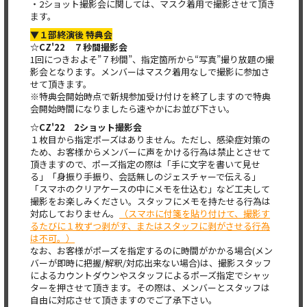
・2ショット撮影会に関しては、マスク着用で撮影させて頂き
ます。
▼１部終演後 特典会
☆CZ'22 ７秒間撮影会
1回につきおよそ”７秒間”、指定箇所から“写真”撮り放題の撮
影会となります。メンバーはマスク着用なしで撮影に参加さ
せて頂きます。
※特典会開始時点で新規参加受け付けを終了しますので特典
会開始時間になりましたら速やかにお並び下さい。
☆CZ'22 2ショット撮影会
１枚目から指定ポーズはありません。ただし、感染症対策の
ため、お客様からメンバーに声をかける行為は禁止とさせて
頂きますので、ポーズ指定の際は「手に文字を書いて見せ
る」「身振り手振り、会話無しのジェスチャーで伝える」
「スマホのクリアケースの中にメモを仕込む」など工夫して
撮影をお楽しみください。スタッフにメモを持たせる行為は
対応しておりません。
（スマホに付箋を貼り付けて、撮影す
るたびに１枚ずつ剥がす、またはスタッフに剥がさせる行為
は不可。）
なお、お客様がポーズを指定するのに時間がかかる場合(メン
バーが即時に把握/解釈/対応出来ない場合)は、撮影スタッフ
によるカウントダウンやスタッフによるポーズ指定でシャッ
ターを押させて頂きます。その際は、メンバーとスタッフは
自由に対応させて頂きますのでご了承下さい。