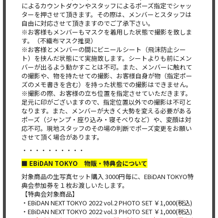
によるカウントダウンやスタッフによるポーズ指定でシャッ
ターを押させて頂きます。その際は、メンバーとスタッフは
自由に対応させて頂きますのでご了承下さい。
※お客様もメンバーもマスクを着用した状態で撮影を致しま
す。（不織布マスク推奨）
※お客様とメンバーの間にビニールシート（飛沫防止シー
ト）を挟んだ状態にて実施致します。シートよりも前にメン
バーが出るよう動かすことは不可。また、メンバーに触れて
の撮影や、物を持たせての撮影、お客様自身が物（指定ポー
ズのメモ書きを含む）を持った状態での撮影はできません。
※撮影の際、お客様の立ち位置を指定させていただきます。
足元に印がございますので、指定位置以外での撮影は不可と
なります。また、メンバーが大きく大勢を変える必要がある
ポーズ（ジャンプ・座り込み・寝そべりなど）や、変顔は対
応不可。現地スタッフのその場の判断でポーズ変更をお願い
させて頂く場合があります。
・・・・・・・・・・
■ EBiDAN TOKYO 物販・特典会について
対象商品の生写真セット購入 3000円毎に、EBiDAN TOKYO特
典会参加券を１枚お渡しいたします。
【特典会対象商品】
・EBiDAN NEXT TOKYO 2022 vol.2 PHOTO SET ￥1,000(税込)
・EBiDAN NEXT TOKYO 2022 vol.3 PHOTO SET ￥1,000(税込)