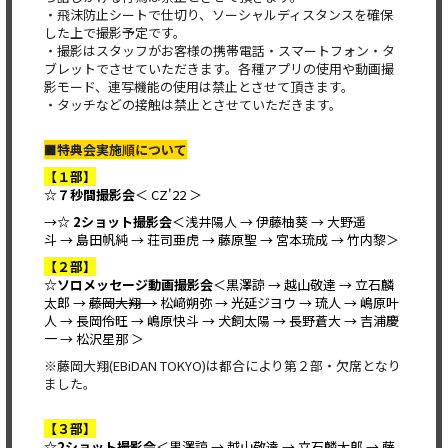
・飛沫防止シートで仕切り、ソーシャルディスタンスを確保
した上で撮影予定です。
・撮影はスタッフがお客様の携帯電話・スマートフォン・タ
ブレットでさせていただきます。各種アプリの使用や動画撮
影モード、連写機能の使用は禁止とさせて頂きます。
・タッチなどの接触は禁止とさせていただきます。
■特典会実施順について
【１部】
☆７秒間撮影会
＜ CZ'22 ＞
→
☆ 2ショット撮影会
＜浅井陽人 → 伊藤柚葵 → 大野遥
斗 → 島田帆純 → 荘司亜虎 → 藤原聖 → 宮本琉成 → 竹内黎＞
【２部】
☆ソロメッセージ動画撮影会
＜黒澤諒 → 越山敬達 → 立石麟
太郎 →
藤岡大翔 →
松﨑朔弥 → 光延ジヨウ → 琉人 → 嶋原叶
人 → 長岡伶旺 → 嶋原快斗 → 犬飼太陽 → 長野蒼大 → 吉浦慶
一 → 松沢星那 ＞
※藤岡大翔(EBiDAN TOKYO)は都合により第２部・欠席となり
ました。
【３部】
☆2ショット撮影会
＜黒澤諒 → 越山敬達 → 立石麟太郎 → 藤