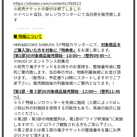
https://ebidan.com/contents/563513
※前売チケットの受付は終了しました
※イベント当日、5Fレジカウンターにて当日券を販売致しま
す
- - - - - - - - - -
■ 物販について
HMV&BOOKS SHIBUYA ５F特設カウンターにて、
対象商品を
ご購入頂いた方を対象に「特典券」
をお渡し致します。
[第1部]の対象商品販売開始…10:00～（整列09:45～）
※MODI 1F エントランス前集合
※前売り電子チケットをお持ちのお客様を、整理番号順に整
列ご案内致します。当日券の方は、物販列最後尾にお並び頂
けます。（販売は、予定通り10時にスタートしますのでご了
承下さい。販売開始後の列最後尾へご案内となります。）
[第2部・第３部]の対象商品販売開始…12:00～（整列11:45
～）
※５Ｆ特設レジカウンターを先頭に階段（人数によってはレ
ジ前以外の別階段を使用する可能性もあり。係員の指示に従
ってください。）
※第2部・第3部の物販整列は、第1部の”ライブ終演後”に実施
しますので、CZ’22ライブ観覧される方もご安心下さい。
※第２部または第３部の電子チケットの整理番号を基にお声
がけさせて頂きます。