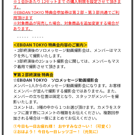
※１会計あたり 12セットまで の購入制限を設定させて頂きま
す。
※EBiDAN TOKYO 特典会参加券は第２部・第３部共通でご利
用頂けます
※対象商品が完売した場合、対象商品を追加変更する場合が
あります。
- - - - - - - - - -
＜EBiDAN TOKYO 特典会内容のご案内＞
・2部終演後のソロメッセージ動画撮影会は、メンバーはマス
クを外して撮影いたします。
・3部終演後の2ショット撮影会に関しては、メンバーもマス
ク着用で撮影させて頂きます。
▼第２部終演後 特典会
☆EBiDAN TOKYO ソロメッセージ動画撮影会
メンバー1人からのメッセージ動画撮影会になります。お客様
とメンバーが並んで撮影する撮影会ではありません。また、
メンバーの立ち位置は固定となり、スタッフがメンバーを撮
影いたします。
コメントは、3種の中から１つお選び頂けます。カメラをスタ
ッフに渡す際にコメントの種類をお伝えください。複数回参
加される場合は一度にまとめてお伝えください。
①今日も一日お疲れ様！ おやすみなさ〜い！（可愛く）
②おはよう！ 今日も一日レッツゴー！（元気に）