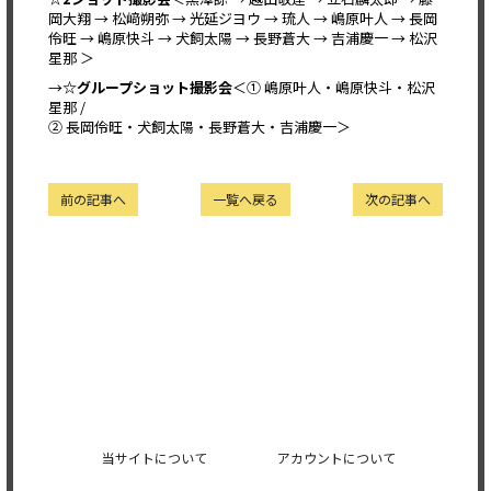
岡大翔 → 松﨑朔弥 → 光延ジヨウ → 琉人 → 嶋原叶人 → 長岡
伶旺 → 嶋原快斗 → 犬飼太陽 → 長野蒼大 → 吉浦慶一 → 松沢
星那 ＞
→
☆グループショット撮影会
＜① 嶋原叶人・嶋原快斗・松沢
星那 /
② 長岡伶旺・犬飼太陽・長野蒼大・吉浦慶一＞
前の記事へ
一覧へ戻る
次の記事へ
当サイトについて
アカウントについて