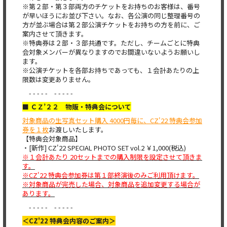
※第２部・第３部両方のチケットをお持ちのお客様は、番号
が早いほうにお並び下さい。なお、各公演の同じ整理番号の
方が並ぶ場合は第２部公演チケットをお持ちの方を前に、ご
案内させて頂きます。
※特典券は２部・３部共通です。ただし、チームごとに特典
会対象メンバーが異なりますのでお間違いないようお願いし
ます。
※公演チケットを各部お持ちであっても、１会計あたりの上
限数は変更ありません。
- - - - - - - - - -
■ ＣＺ’２２ 物販・特典会について
対象商品の生写真セット購入 4000円毎に、CZ'22 特典会参加
券を１枚
お渡しいたします。
【特典会対象商品】
・[新作] CZ'22 SPECIAL PHOTO SET vol.2 ￥1,000(税込)
※１会計あたり 20セットまでの購入制限を設定させて頂きま
す。
※CZ'22 特典会参加券は第１部終演後のみご利用頂けます。
※対象商品が完売した場合、対象商品を追加変更する場合が
あります。
- - - - - - - - - -
＜CZ'22 特典会内容のご案内＞