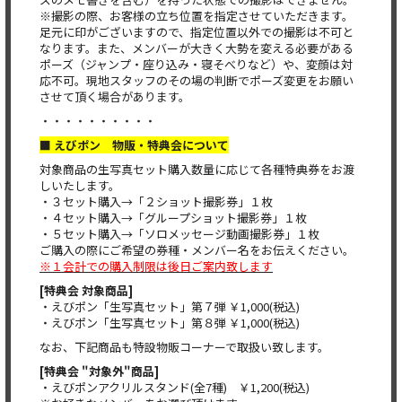
※撮影の際、お客様の立ち位置を指定させていただきます。
足元に印がございますので、指定位置以外での撮影は不可と
なります。また、メンバーが大きく大勢を変える必要がある
ポーズ（ジャンプ・座り込み・寝そべりなど）や、変顔は対
応不可。現地スタッフのその場の判断でポーズ変更をお願い
させて頂く場合があります。
・・・・・・・・・・
■ えびポン 物販・特典会について
対象商品の生写真セット購入数量に応じて各種特典券をお渡
しいたします。
・３セット購入→「２ショット撮影券」１枚
・４セット購入→「グループショット撮影券」１枚
・５セット購入→「ソロメッセージ動画撮影券」１枚
ご購入の際にご希望の券種・メンバー名をお伝えください。
※１会計での購入制限は後日ご案内致します
[特典会 対象商品]
・えびポン「生写真セット」第７弾 ￥1,000(税込)
・えびポン「生写真セット」第８弾 ￥1,000(税込)
なお、下記商品も特設物販コーナーで取扱い致します。
[特典会 "対象外"商品]
・えびポンアクリルスタンド(全7種) ￥1,200(税込)