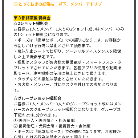
③ とっておきの必殺技！以下、メンバーアドリブ
- - - - -
▼３部終演後 特典会
☆2ショット撮影会
お客様お1人とメンバー1人との2ショット或いはメンバーのみ
の1ショット撮影会になります。
・ポーズは『簡単なポーズ』での撮影になります。お客様か
ら話しかける行為は禁止とさせて頂きます。
・飛沫防止シートで仕切り、ソーシャルディスタンスを確保
した上で撮影予定です。
・撮影はスタッフがお客様の携帯電話・スマートフォン・タ
ブレットでさせていただきます。各種アプリの使用や動画撮
影モード、連写機能の使用は禁止とさせて頂きます。
・タッチなどの接触は禁止とさせていただきます。
・お客様・メンバー、共にマスクを付けての参加となりま
す。
☆グループショット撮影会
お客様お1人とメンバー3人とのグループショット或いはメン
バーのみのグループショット撮影会になります。グループは
下記の2つに分かれます。
① 嶋原叶人・嶋原快斗・松沢星那
② 長岡伶旺・犬飼太陽・長野蒼大・吉浦慶一
・ポーズは『簡単なポーズ』での撮影になります。お客様か
ら話しかける行為は禁止とさせて頂きます。