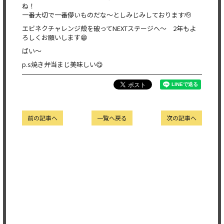
ね！
一番大切で一番儚いものだな〜としみじみしております🫡
エビネクチャレンジ殻を破ってNEXTステージへ〜 2年もよ
ろしくお願いします😁
ばい〜
p.s焼き弁当まじ美味しい😋
前の記事へ
一覧へ戻る
次の記事へ