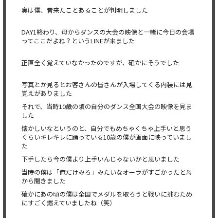
実は僕、昔来たことあることが判明しました
DAY1終わり、母からダンスの大会の映像と一緒に今日の会場
ってここだよね？というLINEが来ました
正直全く覚えていなかったのですが、確かにそうでした
写真とか見るとお客さんの皆さんが入場してくる内装には見
覚えがありました
それで、当時10歳の頃の自分のダンス全国大会の映像を見ま
した
懐かしいなというのと、自分でもめちゃくちゃ上手いと思う
くらいキレキレに踊っている10歳の僕が画面に映っていまし
た
下手したら今の僕より上手いんじゃないかと思いました
当時の僕は「俺だけみろ」みたいなオーラがすごかったと母
から聞きました
確かにあの頃の僕は全国でメダルを取ろうと戦いに挑むため
にすごく燃えていましたね（笑）