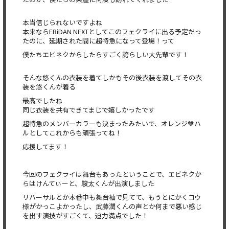
本当信じられないですよね
本来ならEBiDAN NEXTとしてこのフェクライに出る予定だっ
たのに、延期された間に超特急になって登場！って
僕たちエビネクからしたらすごく誇らしい大先輩です！
そんな悠くんの衣装を着てしかもその後衣装を渡してその衣
装を悠くんが着る
最高でしたね
同じ衣装を共有できてまじで嬉しかったです
超特急のメンバーカラーも決まったみたいで、オレンジ🧡ハ
ルとしてこれからも頑張ってね！
応援してます！
今回のフェクライは舞台もあったということで、エビネクか
らはけんてぃーと、駿太くんが出演しました
リハーサルとか本番中も舞台袖で見てて、もうとにかくコウ
様がかっこよかったし、武藤潤くんの声とか何まで悪い感じ
を出す演技がすごくて、迫力満点でした！