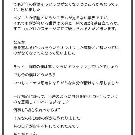
でも近年の僕はそういうのがなくなりつつあるかもなってふ
と、思いました
メダルとか順位というシステムが見えない業界ですが、
それでも僕が今いる世界は大会と一緒で誰が1番目立てるか。
すごい人だけがステージに立て続けられるんだと思います。
なんか、
歳を重ねるにつれそういうオラオラした威勢とか勢いってい
のがなくなってんなって思いました
きっと、当時の僕は驚くぐらいキラッキラしていたでしょう
でも今の僕はどうだろう
いつもマイナス思考になりがちな自分が情けなく感じました
一度初心に帰って、当時のように自分を魅せに行くっていう
のを意識してDAY2に挑みました
何事も"初心忘れべからず"
そんなのを10歳の僕から教わりました
昔の自分が背中を押してくれたんです
ありがとう👍