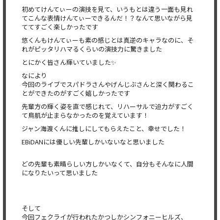
初めてけんてぃーの演技を見て、いうもとは違う一面も見れ
てこんな表情けんてぃーできるんだ！？なんて思いながら見
ててすごく楽しかったです
悠くんもけんてぃーも素の感じとは真逆のキャラなのに、そ
れがピッタリハマるくらいの演技力に驚きました
とにかく皆さん輝いていました✨
なにより
今回のライブでスパドラさんやげんじぶさんと深く関わるこ
とができたのがすごく嬉しかったです
先輩方の輝く姿を直で感じれて、リハーサルで迫力がすごく
て鳥肌が止まらなかったのを覚えています！
ジャン海渡くんに推しにしてもらえたこと、幸せでした！
EBiDANには優しい先輩しかいないなと思いました
どの先輩も素晴らしい方しかいなくて、自分もそんなに人間
になりたいって思いました
そして
今回フェクライが行われたかつしかシンフォニーヒルズ、