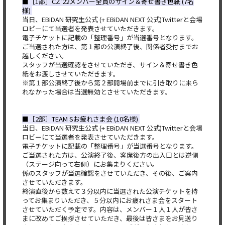
■［1部］CZ‘22メンバー全員のサイン＆寄せ書き色紙 (7名
様)
当日、EBiDAN 研究生公式 (+ EBiDAN NEXT 公式)Twitterと会場
ロビーにて当選者を発表させていただきます。
電子チケットに記載の「整理番号」が当選番号となります。
ご当選された方は、第１部の公演終了後、関係者受付までお
越しください。
スタッフが当選確認をさせていただき、サイン＆寄せ書き色
紙をお渡しさせていただきます。
※第１部公演終了後から第２部開場前までに引き取りに来ら
れなかった場合は当選無効とさせていただきます。
■［2部］TEAM Sお疲れさま会 (10名様)
当日、EBiDAN 研究生公式 (+ EBiDAN NEXT 公式)Twitterと会場
ロビーにて当選者を発表させていただきます。
電子チケットに記載の「整理番号」が当選番号となります。
ご当選された方は、公演終了後、客席後方の出入口とは逆側
（ステージ向って右側）にお集まりください。
係のスタッフが当選確認をさせていただき、その後、ご案内
させていただきます。
終演直後から数えて３分以内に当選された公演チケットを持
ってお集まりいただき、５分以内にお疲れさま会をスタート
させていただく予定です。内容は、メンバー１人１人が皆さ
まに改めてご挨拶させていただき、最後は皆さまをお見送り