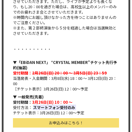
させていただきます。ただし、ライブが予定よりも長くな
り、もし20：00を過ぎた場合は、高校生以上のメンバーのみ
でのお疲れさま会とさせていただきます。
※時間内にお越し頂けなかった方を待つことはありませんの
でご注意ください。
※また、第２部終演後から５分を経過した場合は当選無効と
させていただきます。
・・・・・・・・・・​
▼「EBiDAN NEXT」 “CRYSTAL MEMBER”チケット先行予
約(抽選)
受付期間：
2月26日(日) 20：00 ～ 3月5日(日) 23：59
当落発表・入金期間：3月8日(水) 18：00 ～ 3月12日(日) 23：
00
［チケット表示］3月26日(日) 12：00～予定
▼ 一般発売(先着)
受付期間：
3月26日(日) 10：00 ～
受付方法：
スマートフォン受付のみ
チケット表示：3月26日(日) 12：00～予定
お申込みはこちら！