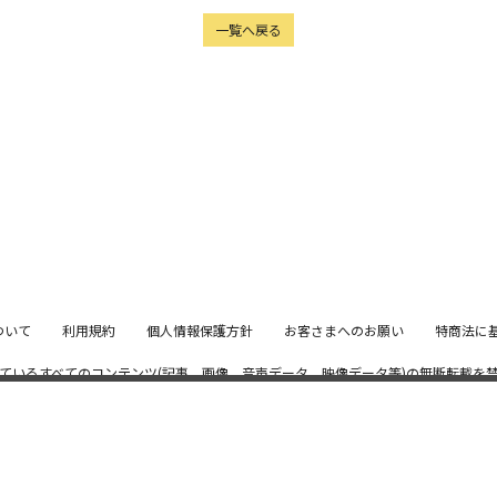
一覧へ戻る
ついて
利用規約
個人情報保護方針
お客さまへのお願い
特商法に
ているすべてのコンテンツ
(記事、画像、音声データ、映像データ等)の無断転載を
© 2026 STARDUST PROMOTION, INC. Powered by
SKIYAKI Inc.