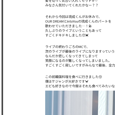
髪を切って気合い入れてセット🤘✨
みなさん気付いてくれたかなー？？
それから今回は琉成くんがお休みで、
OUR DREAMとIntoYouの琉成くんのパートを
歌わせていただきました…！🎤
久しぶりのライブということもあって
すごくドキドキしました🥺💓
ライブの終わりごろのMCで、
次のライブが最後のライブになりますっていう
なんだか悲しくなってきてしまって
笑顔になるのが難しくなってしまいました。
すごくすごく寂しいですがみんなで最後、全
この前韓国料理を食べに行きました😚
僕はケジャンが大好きです🦀
エビも好きなので今度はそれも食べてみたいな