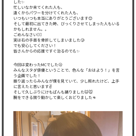
した✨
忙しいなか来てくれた人も、
遠くからパワーを分けてくれた人も、
いつもいつも本当にありがとうございます😊
そして最初に出てきた時、びっくりさせてしまった人もいる
かもしれません。。
ごめんなさい😵‍💫
実は右の手首を骨折してしまいました🥲
でも安心してください！
皆さんからの応援ですぐ治るので💪✨
今回は変わったMCでした🫢
みんなスタダ俳優ということで、色んな「おはよう！」を言
う企画でした！
振り返ったらみんなが僕を見ていて、少し照れたけど、上手
に言えたと思います✌️
そして久しぶりにけもぱんも踊りました🐱🐭
腕をできる限り動かして楽しくおどりました👊