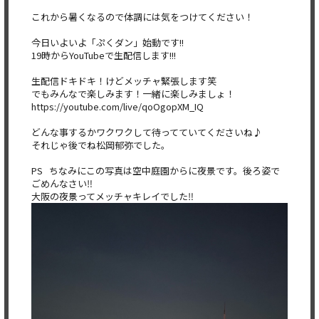
これから暑くなるので体調には気をつけてください！
今日いよいよ「ぷくダン」始動です!!
19時からYouTubeで生配信します!!!
生配信ドキドキ！けどメッチャ緊張します笑
でもみんなで楽しみます！一緒に楽しみましょ！
​https://youtube.com/live/qoOgopXM_IQ
どんな事するかワクワクして待ってていてくださいね♪
それじゃ後でね松岡郁弥でした。
PS ちなみにこの写真は空中庭園からに夜景です。後ろ姿で
ごめんな
さい‼︎
大阪の夜景ってメッチャキレイでした‼︎