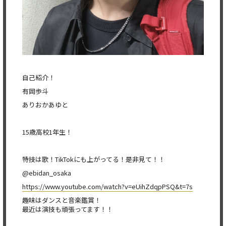
自己紹介！
有岡歩斗
ありおかあゆと
15歳高校1年生！
特技は歌！TikTokにも上がってる！是非見て！！
@ebidan_osaka
https://www.youtube.com/watch?v=eUihZdqpPSQ&t=7s
趣味はダンスと音楽鑑賞！
最近は演技も頑張ってます！！