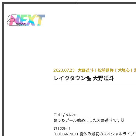
2023.07.23
大野遥斗
松﨑朔弥
犬塚心
レイクタウン🐤 大野遥斗
こんばんは✨
おうちプール始めました大野遥斗です🐰
7月22日！
"EBiDAN NEXT 夏休み最初のスペシャルライブ