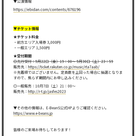
▼公演情報
https://ebidan.com/contents/676196
▼チケット情報
★チケット料金
・前方エリア入場券 3,000円
・一般エリア 1,500円
★受付期間
◎先行受付：9月22日（金）19：00～ 9月30日（土）23：59
販売先：
https://ticket.rakuten.co.jp/music/rta7aab/
※先着順ではございません。定員数を上回った場合に抽選となりま
すので、焦らず期間内にお申し込みください。
◎一般販売：10月7日（土）21：00〜
販売先：
http://r-t.jp/jasfes2023
▼その他の情報は、E-BeanS公式HPよりご確認ください。
https://www.e-beans.jp
皆様のご来場お待ちしております！