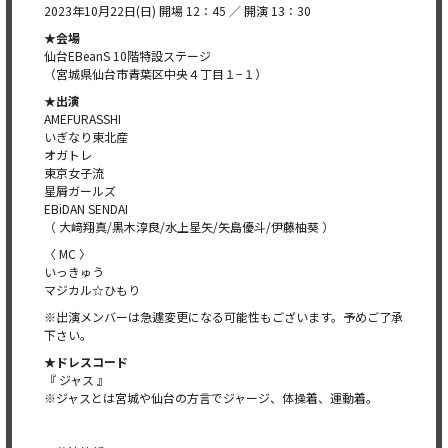
2023年10月22日(日) 開場 12：45 ／ 開演 13：30
★会場
仙台EBeanS 10階特設ステージ
（宮城県仙台市青葉区中央４丁目１−１）
★出演
AMEFURASSHI
いぎなり東北産
オガトレ
東京女子流
星屑ガールズ
EBiDAN SENDAI
（ 大﨑翔真/黒木淳良/水上星矢/矢島優斗/伊藤柚葵 ）
〈 MC 〉
いっきゅう
マジカル☆ひもり
※出演メンバーは急遽変更になる可能性もございます。予めご了承
下さい。
★ドレスコード
『 ジャス 』
※ジャスとは宮城や仙台の方言でジャージ、体操着、運動着。