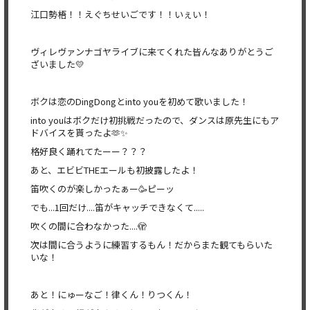
江口勢梧！！えぐちせいごです！！いぇい！
ヴィレヴァンナゴヤライブに来てくれた皆んなありがとうご
ざいました💛
ボクは恋のDingDongとinto youを初めて歌いました！
into youはボクだけ初挑戦だったので、ダンスは原先生にもア
ドバイスを貰ったよ🫶✨
格好良く踊れてたーー？？？
あと、エビビTHEエールも初披露したよ！
笛吹くのが楽しかったぁー🥳ピーッ
でも...1回だけ....笛がキャッチできなくて.....
吹くの間に合わなかった....🫣
次は間に合うように練習するもん！だからまた観てもらいた
いな！
あと！にゅーなご！律くん！りつくん！