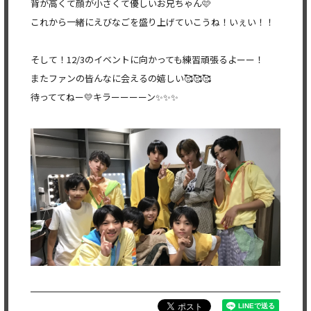
背が高くて顔が小さくて優しいお兄ちゃん🩷
これから一緒にえびなごを盛り上げていこうね！いぇい！！
そして！12/3のイベントに向かっても練習頑張るよーー！
またファンの皆んなに会えるの嬉しい🥰🥰🥰
待っててねー💛キラーーーーン✨✨✨