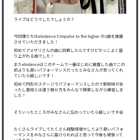
ライブはどうでしたでしょうか？
今回僕たちはebidenceとImpulse to the higher の2曲を披露
させていただきました！
初めてアメザリさんの曲に挑戦したんですけどかっこよく盛
り上が
れる曲でした！
またebidenceはこのチームで一番はじめに披露した曲でこ
の
前よりも良いパフォーマンスだったとみなさんが思ってくれ
ていたら嬉しいです！
初めて円形のステージでパフォーマンスしたので新鮮味があ
ったし
普段とは違う魅せ方をみんなで模索しながら練習しま
した！
そういったところがみなさんに伝わっていたら嬉しいです😆
たくさんライブしてたくさん経験値増やしてより良いパフォ
ーマンスをみなさんに届けられればと思って今後も頑張って