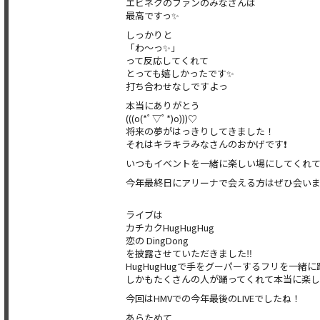
エビネクのファンのみなさんは
最高ですっ✨
しっかりと
「わ〜っ✨」
って反応してくれて
とっても嬉しかったです✨
打ち合わせなしですよっ
本当にありがとう
(((o(*ﾟ▽ﾟ*)o)))♡
将来の夢がはっきりしてきました！
それはキラキラみなさんのおかげです❗️
いつもイベントを一緒に楽しい場にしてくれて
今年最終日にアリーナで会える方はぜひ会いま
ライブは
カチカクHugHugHug
恋の DingDong
を披露させていただきました‼️
HugHugHugで手をグーパーするフリを一緒
しかもたくさんの人が踊ってくれて本当に楽
今回はHMVでの今年最後のLIVEでしたね！
あらためて