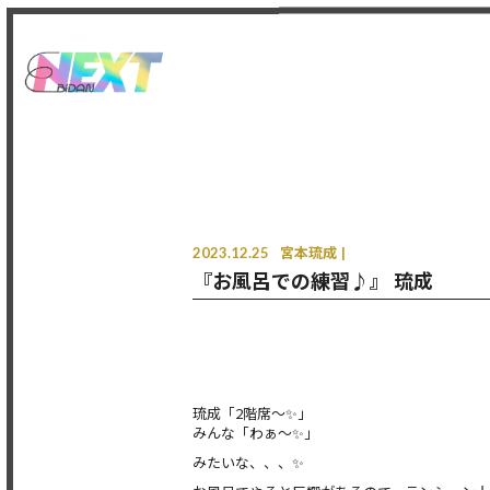
2023.12.25
宮本琉成
『お風呂での練習♪』 琉成
琉成「2階席〜✨」
みんな「わぁ〜✨」
みたいな、、、✨