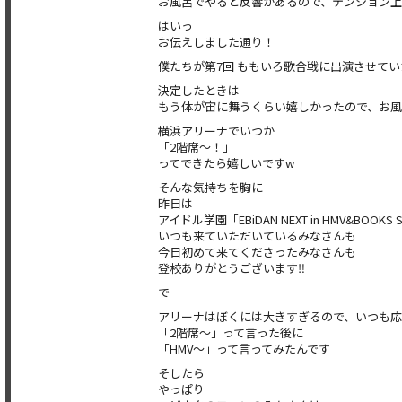
お風呂でやると反響があるので、テンション上が
はいっ
お伝えしました通り！
僕たちが第7回 ももいろ歌合戦に出演させてい
決定したときは
もう体が宙に舞うくらい嬉しかったので、お風
横浜アリーナでいつか
「2階席〜！」
ってできたら嬉しいですw
そんな気持ちを胸に
昨日は
アイドル学園「EBiDAN NEXT in HMV&BOOKS S
いつも来ていただいているみなさんも
今日初めて来てくださったみなさんも
登校ありがとうございます‼️
で
アリーナはぼくには大きすぎるので、いつも応
「2階席〜」って言った後に
「HMV〜」って言ってみたんです
そしたら
やっぱり