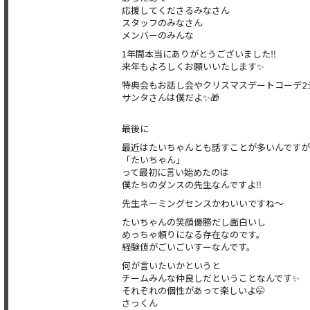
応援してくださるみなさん
スタッフのみなさん
メンバーのみんな
1年間本当にありがとうございました‼️
来年もよろしくお願いいたします✨
特典会もお話し会やクリスマスデートコーデ2シ
サンタさんは僕だよ✨🎁
最後に
最近はたいちゃんとも話すことが多いんですが
「たいちゃん」
って最初に言い始めたのは
僕たちのダンスの先生なんですよ‼️
先生ネーミングセンスかわいいですね〜
たいちゃんの笑顔優勝だし面白いし
めっちゃ頼りになる存在なのです。
経験値がごいごいすーなんです。
何が言いたいかというと
チームみんな仲良しだということなんです✨
それぞれの個性があって楽しいよ🤭
さっくん