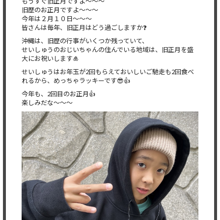
もうすぐ旧正月ですよ〜〜〜
旧歴のお正月ですよ〜〜〜
今年は２月１０日〜〜〜
皆さんは毎年、旧正月はどう過ごしますか❓
沖縄は、旧歴の行事がいくつか残っていて、
せいしゅうのおじいちゃんの住んでいる地域は、旧正月を盛
大にお祝いします🎍
せいしゅうはお年玉が2回もらえておいしいご馳走も2回食べ
れるから、めっちゃラッキーです😎👍
今年も、2回目のお正月👍
楽しみだな〜〜〜