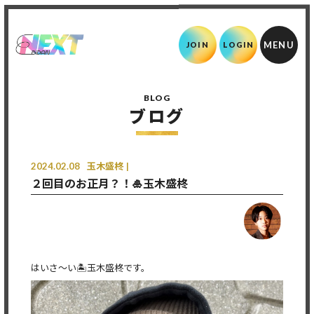
JOIN
LOGIN
BLOG
ブログ
2024.02.08
玉木盛柊
２回目のお正月？！🎍玉木盛柊
はいさ〜い🏝玉木盛柊です。