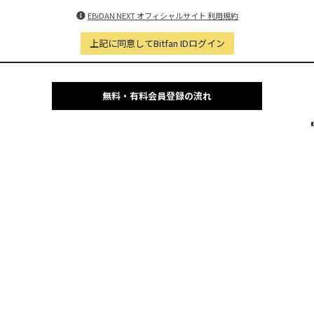
EBiDAN NEXT オフィシャルサイト 利用規約
上記に同意してBitfan IDログイン
無料・有料会員登録の流れ