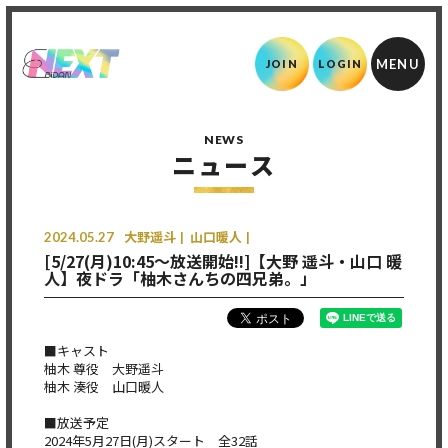
JOIN
LOGIN
NEWS
ニュース
2024.05.27
大野遥斗
山口暖人
[5/27(月)10:45〜放送開始!!]【大野 遥斗・山口 暖
人】夜ドラ「柚木さんちの四兄弟。」
■キャスト
柚木 尊役 大野遥斗
柚木 湊役 山口暖人
■放送予定
2024年5月27日(月)スタート 全32話