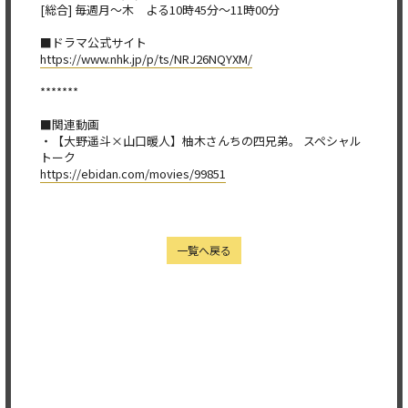
[総合] 毎週月～木 よる10時45分～11時00分
■ドラマ公式サイト
https://www.nhk.jp/p/ts/NRJ26N
QYXM/
*******
■関連動画
・【大野遥斗×山口暖人】柚木さんちの四兄弟。 スペシャル
トーク
https://ebidan.com/movies/9985
1
一覧へ戻る