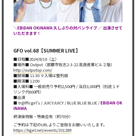
＼EBiDAN OKiNAWA 久しぶりの対バンライブ ／ 出演させて
いただきます！
GFO vol.68【SUMMER LIVE】
■日程■2024/8/10（土）
■場所■ Output（那覇市牧志2-3-22 高良産業ビル２階）
http://outputop.com/
■開場■ 11:30 ※入場は整列順
■開演■ 12:00
■入場料■ 一般前売り予約2,500円 / 当日3,000円（別途１ド
リンク代600円）
■出演
■ tr@fficgirl's / JUICYJUICY / BLUE BLUE BLUE /
EBiDAN OK
iNAWA
終演後物販・特典会有（約70分）
ご予約は下記のURLよりご登録をお願いいたします。
https://tiget.net/events/331289