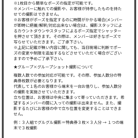
※1枚目から簡単なポーズの指定が可能です。
※メンバーに触れての撮影や、お客様が持参したものを持た
せての撮影はできません。
※お客様がポーズを指定するのに時間がかかる場合(メンバー
が即時に把握/解釈/対応出来ない場合)は、撮影スタッフによ
るカウントダウンやスタッフによるポーズ指定でシャッター
を押させて頂きます。その際は、メンバーは好きなポーズで
写らせていただきます。ご了承下さい。
※上記に記載が無い内容に関しても、当日現場に判断でポー
ズの変更や制限を追加するなどさせていただく場合がござい
ますので予めご了承下さい。
★グループ×グループショット撮影について
複数人数での参加対応が可能です。その際、参加人数分の特
典券枚数が必要となります。
代表して１名のお客様から端末を一台お借りし、参加人数分
の撮影を実施させていただきます。
立ち位置は、お客様は中央に集まって寄っていただきます。希
望するメンバーの間に入っての撮影は出来ません。また、撮
影するたびにお客様の中で立ち位置を変更することはできま
せん。
例：３人組でグルグル撮影＝特典券３枚×３人分 → １つの端
末で３枚撮影