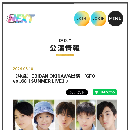
JOIN
LOGIN
EVENT
公演情報
2024.08.10
【沖縄】EBiDAN OKiNAWA出演 『GFO
vol.68【SUMMER LIVE】』