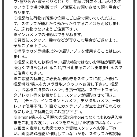
プ·座り込み·寝そべりなど）や、変顔は対応不可。現地スタ
ッフのその場の判断でポーズ変更をお願いさせて頂く場合が
あります。
※撮影時に荷物は所定の位置にご自身で置いていただきま
す。スタッフが触れたり預かったりすることは原則致しませ
ん。忘れ物のないようご注意下さい。
※インカメラでの撮影はできかねます。
※背景にスタッフ、機材などが写りこむ場合がございます。
予めご了承下さい。
※標準のカメラ機能以外の撮影アプリを使用することは出来
ません。
※撮影を終えたお客様や、撮影対象ではないお客様が撮影場
所近くで待ち合わせること/立ち止まることは出来ませんので
ご注意ください。
※ご希望の特典会に必要な撮影券をスタッフに渡した後に、
撮影機器/端末をカメラ受取スタッフへお渡し下さい。撮影
は、お客様ご持参のカメラ付き携帯電話、スマートフォン、
タブレット等をお預かりし、スタッフが撮影させて頂きま
す。（チェキ、インスタントカメラ、デジタルカメラ、一眼
レフは使用不可。）直ぐにカメラアプリが立ち上げられる状
態にした上で特典会列にお並び下さい。
※ iPhone端末をご利用の方(及びiPhoneでなくてもiOS導入端
末をご利用の方)は、カメラを立ち上げた状態ではなく、ホー
ム画面を表示した状態でカメラ受取スタッフへお渡し下さ
い。画面収録機能が作動していないかを、スタッフが確認操