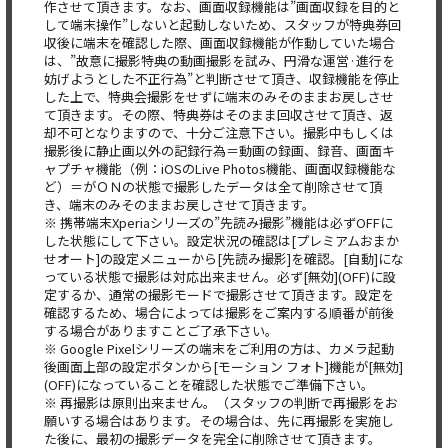
作させて頂きます。なお、画面収録機能は”画面収録を目的と
して端末操作”しないと起動しないため、スタッフが特典券回
収後に端末を確認した際、画面収録機能が作動していた場合
は、”故意に撮影特典の動画撮影を試み、円滑な運営·進行を
妨げようとした不正行為”と判断させて頂き、収録機能を停止
した上で、特典会撮影をせずに端末のみそのままお戻しさせ
て頂きます。その際、特典券はそのまま回収させて頂き、返
却不可となりますので、十分ご注意下さい。撮影中もしくは
撮影後に静止画以外の記録行為＝動画の録画、録音、画面キ
ャプチャ機能（例：iOSのLive Photos機能、画面収録機能な
ど）＝がＯＮの状態で撮影したデータは全て削除させて頂
き、端末のみそのままお戻しさせて頂きます。
※ 携帯端末Xperiaシリーズの”先読み撮影”機能は必ずOFFに
した状態にして下さい。設定状況の確認は[プレミアムおまか
せオート]の設定メニューから[先読み撮影]を確認。[自動]にな
っている状態で撮影は対応出来ません。必ず[無効](OFF)に設
定するか、通常の撮影モードで撮影させて頂きます。設定を
確認するため、場合によっては撮影をご案内する順番が前後
する場合がありますことご了承下さい。
※ Google Pixelシリーズの端末をご利用の方は、カメラ起動
後画面上部の設定ボタンから[モーション フォト]機能が[無効]
(OFF)になっていることを確認した状態でご準備下さい。
※ 再撮影は原則出来ません。（スタッフの判断で再撮影をお
願いする場合はあります。その場合は、先に再撮影を実施し
た後に、最初の撮影データを完全に削除させて頂きます。