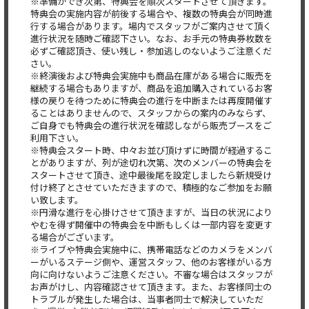
※準備ができ次第、特典会を順次スタートさせて頂きます。
特典会の実施内容が前後する場合や、複数の特典会が同時進
行する場合があります。場内でスタッフがご案内させて頂く
進行状況を随時ご確認下さい。なお、お手元の特典券枚数を
必ずご確認頂き、使い残し・参加逃しのないようご注意くだ
さい。
※終演後および特典会実施中も商品在庫がある場合に販売を
継続する場合もありますが、商品を追加購入されているお客
様の戻りを待つために特典会の進行を中断または再度開催す
ることはありませんので、スタッフからの案内のみならず、
ご自身でも特典会の進行状況を確認しながら販売ブースをご
利用下さい。
※特典会スタート時、中々お並び頂けずに時間が経過するこ
とがありますが、列が途切れ次第、次のメンバーの特典会を
スタートさせて頂き、途中最後尾を設定しましたら新規受け
付け終了とさせていただきますので、積極的なご参加をお願
い致します。
※円滑な進行を心掛けさせて頂きますが、当日の状況により
やむを得ず開催中の特典会を中断もしくは一部内容を変更す
る場合がございます。
※ライブや特典会実施中に、携帯電話などのカメラをメンバ
ーがいるステージ側や、運営スタッフ、他のお客様がいる方
向に向けないようご注意ください。不審な場合はスタッフが
お声がけし、内容確認させて頂きます。また、お客様同士の
トラブルが発生した場合は、当事者同士で解決していただ