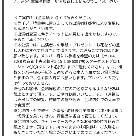
き、運営·主催者側は一切関知致しませんのでご了承下さい。
《 ご案内と注意事項 》必ずお読みください。
※ライブ・特典会に置きましても出演者は都合により変更に
なる場合がございます。
※出演者変更に伴うチケット払い戻しは出来かねますので、
予めご了承ください。
※本公演では、出演者への手紙・プレゼント・お花などの差
し入れはすべて辞退させて頂きます。ご理解ご協力のほどお
願い致します。メンバー宛にお手紙を希望の方は【〒104-
8238 東京都中央区銀座5-15-1 SP609 (株)スターダストプロモ
ーション〇〇(タレント名)係】までご送付ください。なお、複
数メンバー宛の手紙を１通で送ると本人へ届かない場合があ
りますので、必ず個人宛にお願いします。プレゼントの受付
は行っておりません。
※他のお客様、会場周辺のお店のご迷惑になるような行為は
禁止とさせて頂きます。ご協力お願いいたします。（通路に
はみ出しての観覧、待機中の座り込み、会場内外での大声で
の会話等）
※会場内・外で発生した事故·盗難等は主催者·会場·出演者は
一切責任を負いません。貴重品は各自で管理してください。
※会場内への、キャリーケースや大きなお荷物の持ち込みは
禁止とさせて頂きます。持ったままのお客様は、ご入場をお
断りさせていただく場合がございますのでご了承ください。