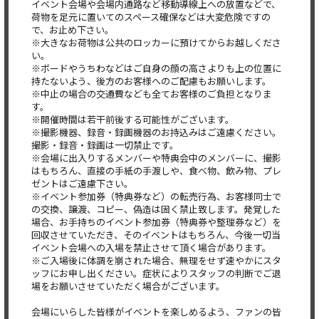
イベント会場や会場内通路など移動導線上への放置などで、
荷物を足元に置いてのスペース確保などは大変危険ですの
で、お止め下さい。
※大きなお荷物は公共のロッカーに預けてからお越しくださ
い。
※ボードやうちわなどはご自身の顔の高さよりも上の位置に
持たないよう、後方のお客様へのご配慮もお願いします。
※中止の場合の交通費なども全てお客様のご負担となりま
す。
※開催時間は若干前後する可能性がございます。
※撮影機器、録音・録画機器のお持込みはご遠慮ください。
撮影・録音・録画は一切禁止です。
※会場に出入りするメンバーや特典会中のメンバーに、撮影
はもちろん、直接の手紙の手渡しや、食べ物、飲み物、プレ
ゼントはご遠慮下さい。
※イベント参加券（特典券など）の転売行為、お客様同士で
の交換、譲渡、コピー、偽造は固く禁止致します。発覚した
場合、お手持ちのイベント参加券（特典券や整理券など）を
回収させていただき、そのイベントはもちろん、今後一切当
イベント会場への入場を禁止させて頂く場合があります。
※ご入場後に体調を崩された場合、無理をせず速やかにスタ
ッフにお申し出ください。症状によりスタッフの判断でご退
場をお願いさせていただく場合がございます。
会場にいらした皆様がイベントを楽しめるよう、ファンの皆