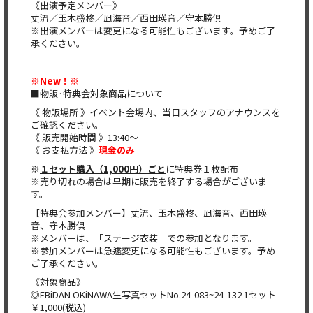
《出演予定メンバー》
丈流／玉木盛柊／凪海音／西田瑛音／守本勝倶
※出演メンバーは変更になる可能性もございます。予めご了
承ください。
※New！※
■物販·特典会対象商品について
《 物販場所 》イベント会場内、当日スタッフのアナウンスを
ご確認ください。
《 販売開始時間 》13:40～
《 お支払方法 》
現金のみ
※
１セット購入（1,000円）ごと
に特典券１枚配布
※売り切れの場合は早期に販売を終了する場合がございま
す。
【特典会参加メンバー】丈流、玉木盛柊、凪海音、西田瑛
音、守本勝倶
※メンバーは、「ステージ衣装」での参加となります。
※参加メンバーは急遽変更になる可能性もございます。予め
ご了承ください。
《対象商品》
◎EBiDAN OKiNAWA生写真セットNo.24-083~24-132 1セット
￥1,000(税込)