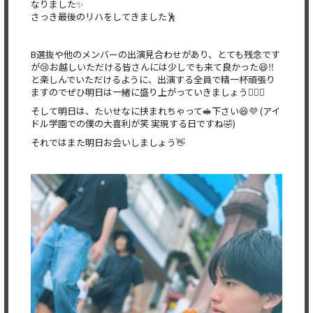
なりました✨
さっき最後のリハをしてきました🕺
B選抜や他のメンバーの出演見合わせがあり、とても残念です
が😢お越しいただける皆さんには少しでも来て良かった😆‼️
と楽しんでいただけるように、出演する全員で精一杯頑張り
ますのでぜひ明日は一緒に盛り上がっていきましょう❤️‍🔥🎤
そして明日は、たいせなに挟まれちゃって🥪下さい😆💜 (アイ
ドル学園での僕の大喜利が笑 実現する日ですね🤣)
それではまた明日お会いしましょう👋