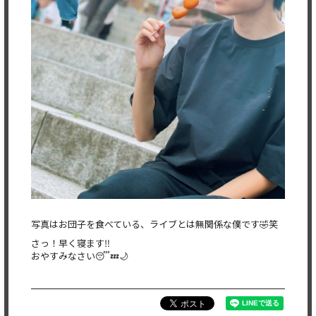
写真はお団子を食べている、ライブとは無関係な僕です🤣笑
さっ！早く寝ます‼️
おやすみなさい😴💤🌙